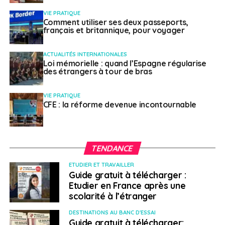
distribution d’eau dans plusieurs municipalités du pays
VIE PRATIQUE
Comment utiliser ses deux passeports,
est également affectée.
français et britannique, pour voyager
République démocratique
ACTUALITÉS INTERNATIONALES
Loi mémorielle : quand l’Espagne régularise
du Congo
–
des étrangers à tour de bras
Situation sanitaire
–
Publié le 05 décembre 2024
VIE PRATIQUE
CFE : la réforme devenue incontournable
Depuis le 24 octobre 2024, une maladie d’origine
encore inconnue sévit dans la zone de santé de Panzi
(province du Kwango, à plus de 400 km de Kinshasa).
TENDANCE
Plusieurs dizaines de décès sont à déplorer et plusieurs
ETUDIER ET TRAVAILLER
Guide gratuit à télécharger :
centaines de cas sont recensés. Les principaux
Etudier en France après une
symptômes rapportés sont la fièvre, les maux de tête,
scolarité à l’étranger
l’écoulement nasal, la toux, la difficulté respiratoire. Des
investigations sont en cours localement.
DESTINATIONS AU BANC D'ESSAI
Guide gratuit à télécharger: