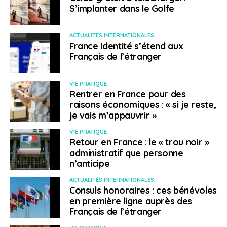
S’implanter dans le Golfe
Il est conseillé de se tenir informé de la situation locale,
de bien suivre les recommandations des autorités
sanitaires locales et de consulter un médecin au
ACTUALITÉS INTERNATIONALES
moindre doute.
France Identité s’étend aux
Français de l’étranger
Syrie
Situation en Syrie
–
– Publié le 10
VIE PRATIQUE
décembre 2024
Rentrer en France pour des
raisons économiques : « si je reste,
La situation sécuritaire restant très instable dans
je vais m’appauvrir »
l’ensemble du pays, il est recommandé aux Français
VIE PRATIQUE
encore présents en Syrie la plus grande prudence. Il
Retour en France : le « trou noir »
convient de se tenir éloigné de tout rassemblement et
administratif que personne
n’anticipe
d’éviter tout déplacement.
ACTUALITÉS INTERNATIONALES
Les voyages vers la Syrie sont toujours formellement
Consuls honoraires : ces bénévoles
déconseillés. Il est rappelé que, depuis 2012, il est
en première ligne auprès des
instamment recommandé à nos ressortissants encore
Français de l’étranger
présents en Syrie de quitter le pays.