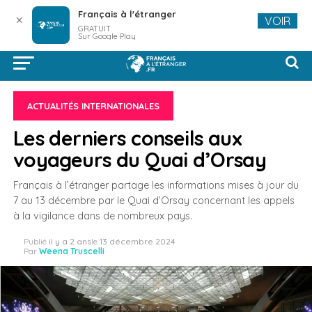
Français à l'étranger
✕
VOIR
GRATUIT
Sur Google Play
ACTUALITÉS INTERNATIONALES
Les derniers conseils aux
voyageurs du Quai d’Orsay
Français à l’étranger partage les informations mises à jour du
7 au 13 décembre par le Quai d’Orsay concernant les appels
à la vigilance dans de nombreux pays.
Publié
il y a 2 ans
le
13 décembre 2024
Par
Weena Truscelli