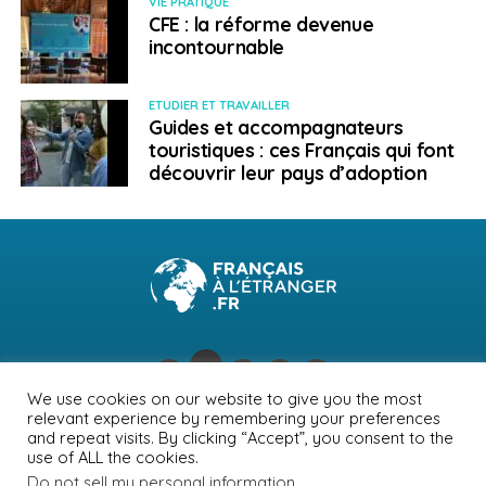
VIE PRATIQUE
CFE : la réforme devenue
L’aéroport international de Damas est fermé. Seul le
incontournable
poste frontière de Masnaa fonctionne actuellement et
permet le passage vers le Liban pour les ressortissants
ETUDIER ET TRAVAILLER
français munis de passeport.
Guides et accompagnateurs
touristiques : ces Français qui font
Pour toute urgence consulaire, les Français restés en
découvrir leur pays d’adoption
Syrie peuvent s’adresser au Consulat général de
France à Beyrouth, par téléphone : +961 1 420 100 ou
courriel : admin-francais.beyrouth-
fslt@diplomatie.gouv.fr
Ukraine
Frappes aériennes
–
–
Publié le 10 décembre 2024
We use cookies on our website to give you the most
Des frappes meurtrières de missiles russes ont affecté
relevant experience by remembering your preferences
NEWSLETTER
PUBLICITÉ
CONTACTS
MENTIONS LÉGALES
and repeat visits. By clicking “Accept”, you consent to the
l’Ukraine ce 10 décembre 2024.
use of ALL the cookies.
POLITIQUE DE CONFIDENTIALITÉ
Do not sell my personal information
.