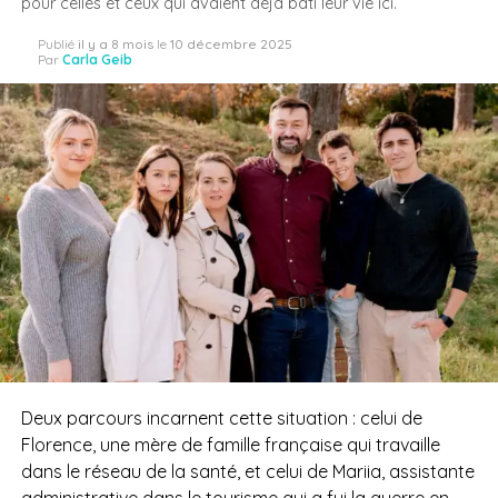
pour celles et ceux qui avaient déjà bâti leur vie ici.
Publié
il y a 8 mois
le
10 décembre 2025
Par
Carla Geib
Deux parcours incarnent cette situation : celui de
Florence, une mère de famille française qui travaille
dans le réseau de la santé, et celui de Mariia, assistante
administrative dans le tourisme qui a fui la guerre en