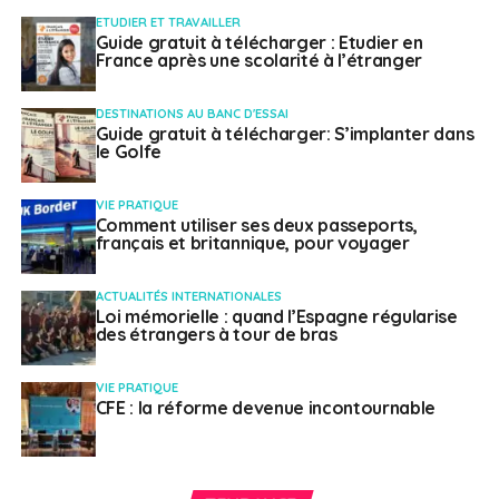
reviendrait sur cette promesse qui avait été faite, sinon
ETUDIER ET TRAVAILLER
Guide gratuit à télécharger : Etudier en
on ne serait pas venus
», assure-t-elle.
France après une scolarité à l’étranger
Des trajectoires de vie
DESTINATIONS AU BANC D'ESSAI
Guide gratuit à télécharger: S’implanter dans
brisées
le Golfe
VIE PRATIQUE
Mariia Kolosova, 39 ans, n’a pas quitté l’Europe pour
Comment utiliser ses deux passeports,
l’aventure : elle a fui la guerre en Ukraine. Originaire
français et britannique, pour voyager
d’Odessa, elle arrive en septembre 2023 avec son chat
et l’espoir d’un nouveau départ à Montréal : apprendre
ACTUALITÉS INTERNATIONALES
Loi mémorielle : quand l’Espagne régularise
le français, trouver un emploi, s’intégrer, et, à terme,
des étrangers à tour de bras
obtenir la résidence permanente.
VIE PRATIQUE
Son parcours coche toutes les cases : francisation
CFE : la réforme devenue incontournable
rapide, emploi qualifié dans le tourisme, employeur
satisfait, relation amoureuse avec un Québécois. Elle
avait tout aligné pour déposer son dossier au PEQ. Il ne
lui restait que 12 mois d’expérience professionnelle à