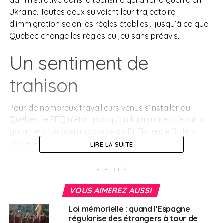
Ukraine. Toutes deux suivaient leur trajectoire
d’immigration selon les règles établies… jusqu’à ce que
Québec change les règles du jeu sans préavis.
Un sentiment de
trahison
Pour de nombreux travailleurs venus s’installer au
Québec, le PEQ n’était pas qu’un formulaire : c’était la
garantie d’un avenir possible ici. Et Florence Bollet-
Michel en est l’exemple parfait.
LIRE LA SUITE
Arrivée en avril 2023 avec sa famille, recrutée par un
PUBLICITÉ
organisme gouvernemental pour combler la pénurie
dans les soins à domicile pour personnes âgées, elle
VOUS AIMEREZ AUSSI
avait reçu un message clair : travailler deux ans et
Loi mémorielle : quand l’Espagne
accéder à la résidence permanente. Un message qui
régularise des étrangers à tour de