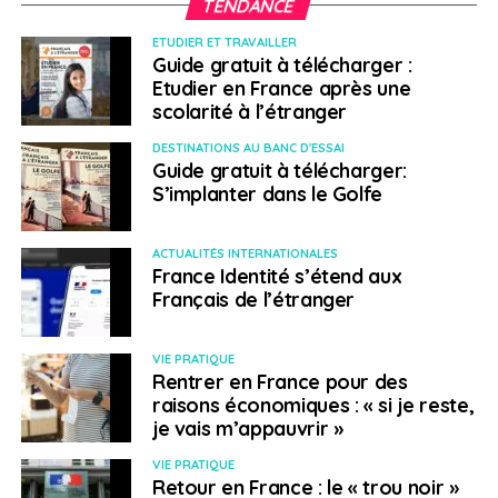
TENDANCE
cumuler. Mais le programme a disparu avant qu’elle n’y
ETUDIER ET TRAVAILLER
parvienne.
Guide gratuit à télécharger :
Etudier en France après une
scolarité à l’étranger
DESTINATIONS AU BANC D'ESSAI
Guide gratuit à télécharger:
S’implanter dans le Golfe
ACTUALITÉS INTERNATIONALES
France Identité s’étend aux
Français de l’étranger
VIE PRATIQUE
Rentrer en France pour des
raisons économiques : « si je reste,
je vais m’appauvrir »
Mariia Kolosova et son conjoint québécois lors d’une manifestation
VIE PRATIQUE
contre l’abolition du PEQ en novembre 2025.
Retour en France : le « trou noir »