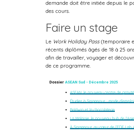
demande doit être initiée depuis le 
des cours.
Faire un stage
Le
Work Holiday Pass
(temporaire e
récents diplômés âgés de 18 à 25 ans
afin de travailler, voyager et découvri
de ce programme.
Dossier
ASEAN Sud - Décembre 2025
ASEAN, le nouveau centre de gravité
Étudier à Singapour : mode d’emplo
Baldwin et la chocolaterie
La Malaisie, le nouveau hub de l’Asi
À Singapour, au cœur de l’EDF Lab A