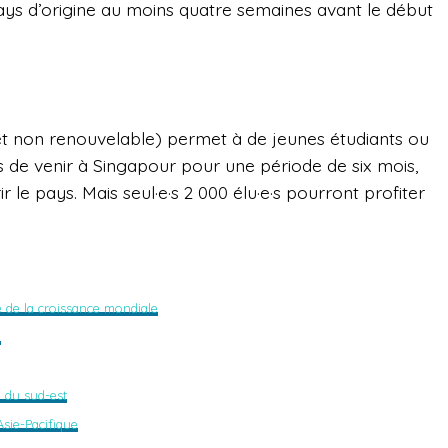
pays d’origine au moins quatre semaines avant le début
t non renouvelable) permet à de jeunes étudiants ou
 de venir à Singapour pour une période de six mois,
r le pays. Mais seul·e·s 2 000 élu·e·s pourront profiter
 de la croissance mondiale
i
e du sud-est
sie-Pacifique