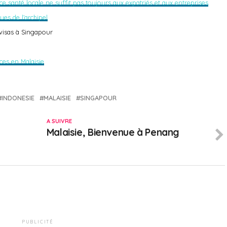
ce santé locale ne suffit pas toujours aux expatriés et aux entreprises
es de l’archipel
 visas à Singapour
ces en Malaisie
INDONESIE
MALAISIE
SINGAPOUR
A SUIVRE
Malaisie, Bienvenue à Penang
PUBLICITÉ