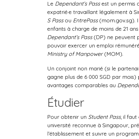
Le
Dependant’s Pass
est un permis d
expatrié·e travaillant légalement à Si
S Pass
ou
EntrePass
(mom.gov.sg). Il
enfants à charge de moins de 21 ans
Dependant’s Pass
(DP) ne peuvent p
pouvoir exercer un emploi rémunéré,
Ministry of Manpower
(MOM).
Un conjoint non marié (si le partena
gagne plus de 6 000 SGD par mois)
avantages comparables au
Dependa
Étudier
Pour obtenir un
Student Pass
, il fa
université reconnue à Singapour, prés
l’établissement et suivre un progr