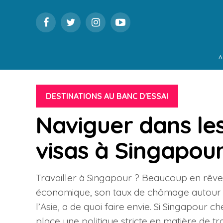
A
DESTINATIONS AU BANC D'ESSAI
Naviguer dans le
visas à Singapou
Travailler à Singapour ? Beaucoup en rêvent
économique, son taux de chômage autour de
l’Asie, a de quoi faire envie. Si Singapour ch
place une politique stricte en matière de tra