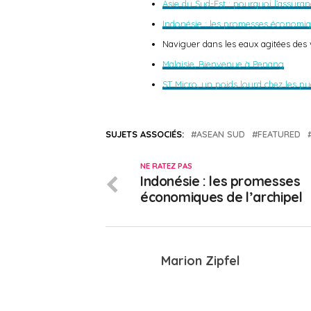
Asie du Sud-Est : pourquoi l’assuran
Indonésie : les promesses économiqu
Naviguer dans les eaux agitées des
Malaisie, Bienvenue à Penang
ST Micro, un poids lourd chez les pu
SUJETS ASSOCIÉS:
ASEAN SUD
FEATURED
NE RATEZ PAS
Indonésie : les promesses
économiques de l’archipel
Marion Zipfel