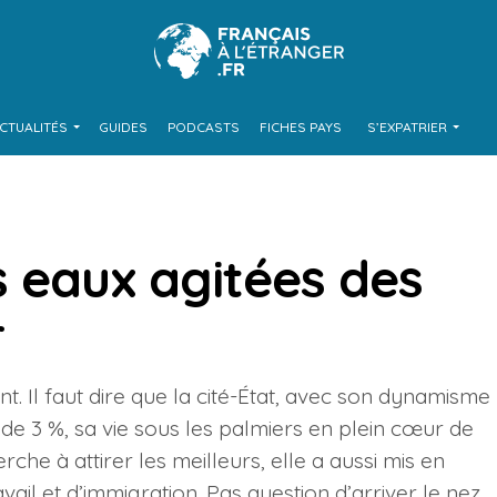
CTUALITÉS
GUIDES
PODCASTS
FICHES PAYS
S’EXPATRIER
s eaux agitées des
r
. Il faut dire que la cité-État, avec son dynamisme
 3 %, sa vie sous les palmiers en plein cœur de
erche à attirer les meilleurs, elle a aussi mis en
vail et d’immigration. Pas question d’arriver le nez