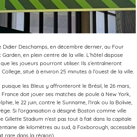
 de Didier Deschamps, en décembre dernier, au Four
 Garden, en plein centre de la ville. L’hôtel dispose
 que les joueurs pourront utiliser. Ils s’entraîneront
lege, situé à environ 25 minutes à l’ouest de la ville.
puisque les Bleus y affronteront le Brésil, le 26 mars,
e France doit jouer ses matches de poule à New York,
lphie, le 22 juin, contre le Suriname, l’Irak ou la Bolivie,
rvège. Si l’organisation a désigné Boston comme ville
e Gillette Stadium n’est pas tout à fait dans la capitale
trentaine de kilomètres au sud, à Foxborough, accessible
ait rare dans la région).