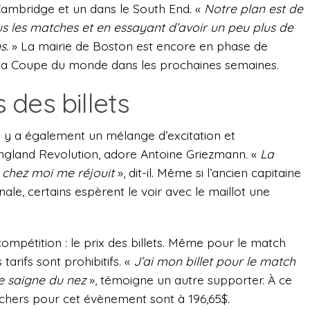
Cambridge et un dans le South End. «
Notre plan est de
us les matches et en essayant d’avoir un peu plus de
s.
» La mairie de Boston est encore en phase de
r la Coupe du monde dans les prochaines semaines.
s des billets
l y a également un mélange d’excitation et
England Revolution, adore Antoine Griezmann. «
La
de chez moi me réjouit
», dit-il. Même si l’ancien capitaine
onale, certains espèrent le voir avec le maillot une
mpétition : le prix des billets. Même pour le match
 tarifs sont prohibitifs. «
J’ai mon billet pour le match
Je saigne du nez
», témoigne un autre supporter. À ce
ns chers pour cet évènement sont à 196,65$.