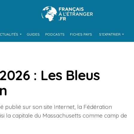
CTUALITÉS
GUIDES
PODCASTS
FICHES PAYS
S’EXPATRIER
026 : Les Bleus
on
ublié sur son site Internet, la Fédération
oisi la capitale du Massachusetts comme camp de