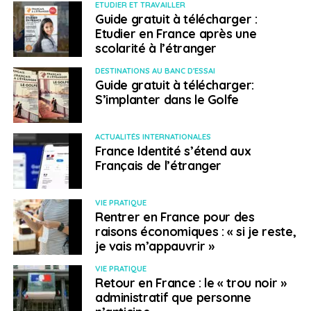
Août : le livre à la fête
ETUDIER ET TRAVAILLER
Guide gratuit à télécharger :
Etudier en France après une
Du 11 au 16 août, l’Alliance française s’associe à la Fête
scolarité à l’étranger
du livre du Panama, participant à la programmation et
DESTINATIONS AU BANC D'ESSAI
valorisant la littérature francophone auprès du public
Guide gratuit à télécharger:
local.
S’implanter dans le Golfe
Octobre : le mois de la
ACTUALITÉS INTERNATIONALES
France Identité s’étend aux
danse
Français de l’étranger
Les 19 et 26 octobre, le festival international de danse
VIE PRATIQUE
contemporaine Prisma accueille une participation
Rentrer en France pour des
française. Une compagnie venue de France s’est
raisons économiques : « si je reste,
récemment associée à des danseurs panaméens pour
je vais m’appauvrir »
un spectacle présenté au Théâtre national de Panama,
VIE PRATIQUE
illustrant la vitalité des coopérations artistiques.
Retour en France : le « trou noir »
administratif que personne