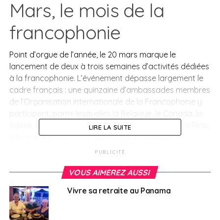
Mars, le mois de la
francophonie
Point d’orgue de l’année, le 20 mars marque le
lancement de deux à trois semaines d’activités dédiées
à la francophonie. L’événement dépasse largement le
cadre français : une quinzaine d’ambassades membres
de l’Organisation internationale de la Francophonie y
participent, parmi lesquelles la Belgique, le Canada, la
Suisse, le Maroc, l’Égypte, Haïti ou encore le Costa Rica,
LIRE LA SUITE
très engagé dans l’enseignement du français.
PUBLICITÉ
Expositions, concerts, projections et rencontres
rythment cette période. En 2026, le Canada sera à
VOUS AIMEREZ AUSSI
l’honneur, avec une exposition accueillie dans les murs
Vivre sa retraite au Panama
de l’Alliance française. Un concert est également prévu,
sous la forme d’un duo mêlant chant et accordéon. Le
mois de la francophonie comprend aussi un forum des