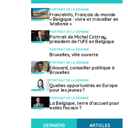
CAPITALE
Bruxelles
PORTRAIT DE LA SEMAINE
FranceInfo, Français du monde.
" class="attachment-mvp-small-thumb size-mvp-small-thumb wp-post-image" alt="" />
« Belgique : vivre et travailler en
DIRIGEANT
Wallonie »
Alexander De Croo (Premier ministre)
PORTRAIT DE LA SEMAINE
Portrait de Michel Cottray,
POPULATION
" class="attachment-mvp-small-thumb size-mvp-small-thumb wp-post-image" alt="" />
président de l’UFE en Belgique
11,9 millions d'habitants (estimation 2023)
PORTRAIT DE LA SEMAINE
Bruxelles, ville ouverte
SUPERFICIE
30 528 km²
PORTRAIT DE LA SEMAINE
Edouard, conseiller politique à
" class="attachment-mvp-small-thumb size-mvp-small-thumb wp-post-image" alt="" />
Bruxelles
LANGUES
français, néerlandais, allemand
PORTRAIT DE LA SEMAINE
Quelles opportunités en Europe
" class="attachment-mvp-small-thumb size-mvp-small-thumb wp-post-image" alt="" />
pour les jeunes ?
MONNAIE
Euro (EUR)
PORTRAIT DE LA SEMAINE
La Belgique, terre d’accueil pour
" class="attachment-mvp-small-thumb size-mvp-small-thumb wp-post-image" alt="" />
exilés fiscaux ?
CROISSANCE DU PIB
6,13 %
CHÔMAGE
DERNIERS
ARTICLES