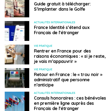
Guide gratuit à télécharger:
Chambre de commerce :
www.cfci.be
S’implanter dans le Golfe
Ambassade de France :
www.ambafrance-be.org
ACTUALITÉS INTERNATIONALES
France Identité s’étend aux
Français de l’étranger
Travailler
VIE PRATIQUE
Rentrer en France pour des
raisons économiques : « si je reste,
› Les conditions légales pour vivre et
je vais m’appauvrir »
travailler
VIE PRATIQUE
Retour en France : le « trou noir »
En tant que ressortissant de l’UE, vous n’avez pas
administratif que personne
n’anticipe
besoin de visa, que ce soit pour un court ou un long
séjour, pour travailler ou non. En revanche, si vous
ACTUALITÉS INTERNATIONALES
souhaitez vous installer plus de trois mois, il est
Consuls honoraires : ces bénévoles
en première ligne auprès des
important de se présenter auprès de la commune de
Français de l’étranger
votre lieu de résidence pour y déposer une demande