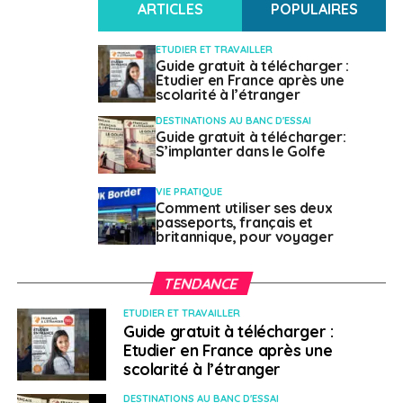
6,42 %
ARTICLES
POPULAIRES
FRANÇAIS
ETUDIER ET TRAVAILLER
112132 (Inscrits au registre des Français de
Guide gratuit à télécharger :
Etudier en France après une
l’Étranger)
scolarité à l’étranger
INDICATIF TÉLÉPHONIQUE
DESTINATIONS AU BANC D'ESSAI
+32
Guide gratuit à télécharger:
S’implanter dans le Golfe
VIE PRATIQUE
Comment utiliser ses deux
passeports, français et
britannique, pour voyager
TENDANCE
Contacts utiles
ETUDIER ET TRAVAILLER
Guide gratuit à télécharger :
Etudier en France après une
Eures :
www.actiris.be
scolarité à l’étranger
;
www.leforem.be
;
www.vdab.be
DESTINATIONS AU BANC D'ESSAI