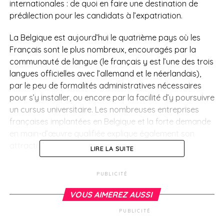
internationales : de quoi en faire une destination de
prédilection pour les candidats à l’expatriation.
La Belgique est aujourd’hui le quatrième pays où les
Français sont le plus nombreux, encouragés par la
communauté de langue (le français y est l’une des trois
langues officielles avec l’allemand et le néerlandais),
par le peu de formalités administratives nécessaires
pour s’y installer, ou encore par la facilité d’y poursuivre
un cursus universitaire. Les nombreuses entreprises
françaises implantées en Belgique et la forte demande
en main-d’œuvre qualifiée explique également son
attractivité.
LIRE LA SUITE
Il existe d’importantes disparités entre les trois régions
PUBLICITÉ
belges, la Flandre ayant un taux de chômage presque
deux fois moins important que celui de la Wallonie,
VOUS AIMEREZ AUSSI
toujours en pleine reconversion. Cependant son
PUBLICITÉ
économie est largement orientée vers la production de