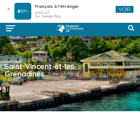
Français à l'étranger
✕
VOIR
GRATUIT
Sur Google Play
Saint-Vincent-et-les-
Grenadines