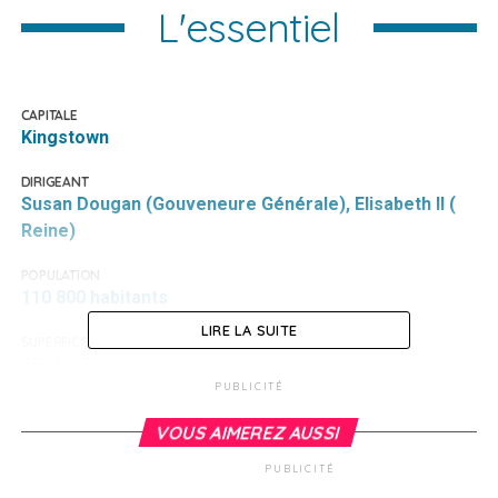
L'essentiel
CAPITALE
Kingstown
DIRIGEANT
Susan Dougan (Gouveneure Générale), Elisabeth II (
Reine)
POPULATION
110 800 habitants
LIRE LA SUITE
SUPERFICIE
389 km2
PUBLICITÉ
LANGUES
Anglais
VOUS AIMEREZ AUSSI
PUBLICITÉ
MONNAIE
Dollar des Caraïbes orientales (XCD)