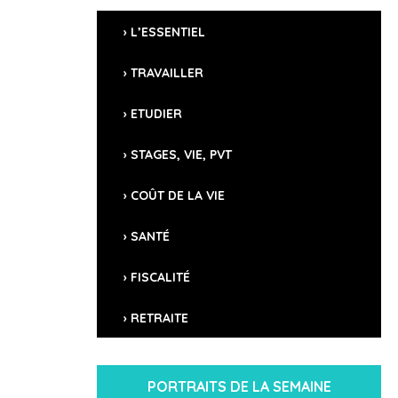
L’ESSENTIEL
CROISSANCE DU PIB
-3,2% (2020)
TRAVAILLER
CHÔMAGE
21% (2020)
ETUDIER
INDICATIF TÉLÉPHONIQUE
STAGES, VIE, PVT
+1-784
COÛT DE LA VIE
SANTÉ
FISCALITÉ
RETRAITE
Contacts utiles
PORTRAITS DE LA SEMAINE
Ambassade de France auprès de la Caraïbe