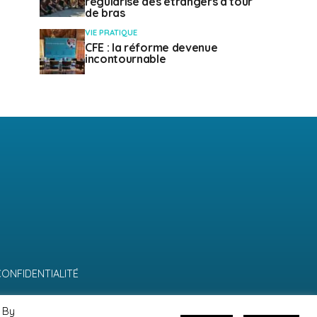
régularise des étrangers à tour
de bras
VIE PRATIQUE
CFE : la réforme devenue
incontournable
CONFIDENTIALITÉ
 By