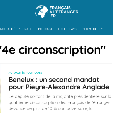
ACTUALITÉS
GUIDES
PODCASTS
FICHES PAYS
S’EXPATRIER
 "4e circonscription"
ACTUALITÉS POLITIQUES
Benelux : un second mandat
pour Pieyre-Alexandre Anglade
Le député sortant de la majorité présidentielle sur la
quatrième circonscription des Français de l’étranger
devance de plus de 10 % son adversaire, la