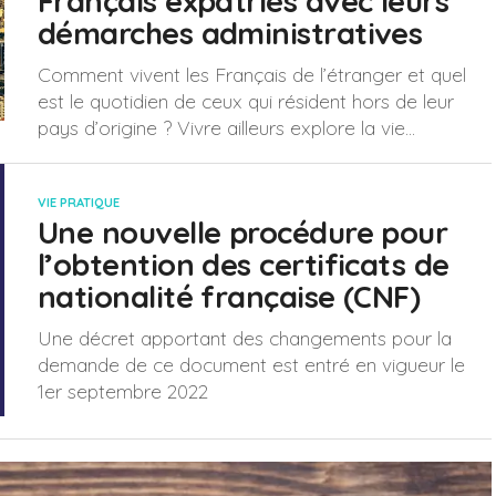
Français expatriés avec leurs
démarches administratives
Comment vivent les Français de l’étranger et quel
est le quotidien de ceux qui résident hors de leur
pays d’origine ? Vivre ailleurs explore la vie...
VIE PRATIQUE
Une nouvelle procédure pour
l’obtention des certificats de
nationalité française (CNF)
Une décret apportant des changements pour la
demande de ce document est entré en vigueur le
1er septembre 2022