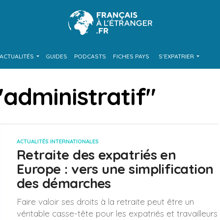
ACTUALITÉS
GUIDES
PODCASTS
FICHES PAYS
S’EXPATRIER
 "administratif"
ACTUALITÉS INTERNATIONALES
Retraite des expatriés en
Europe : vers une simplification
des démarches
Faire valoir ses droits à la retraite peut être un
véritable casse-tête pour les expatriés et travailleurs