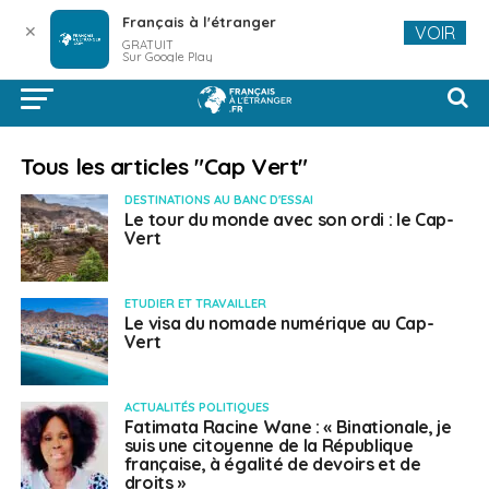
Français à l'étranger
✕
VOIR
GRATUIT
Sur Google Play
Tous les articles "Cap Vert"
DESTINATIONS AU BANC D'ESSAI
Le tour du monde avec son ordi : le Cap-
Vert
ETUDIER ET TRAVAILLER
Le visa du nomade numérique au Cap-
Vert
ACTUALITÉS POLITIQUES
Fatimata Racine Wane : « Binationale, je
suis une citoyenne de la République
française, à égalité de devoirs et de
droits »