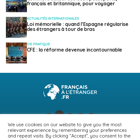
français et britannique, pour voyager
ACTUALITÉS INTERNATIONALES
Loi mémorielle : quand l’Espagne régularise
des étrangers à tour de bras
VIE PRATIQUE
CFE : la réforme devenue incontournable
We use cookies on our website to give you the most
relevant experience by remembering your preferences
NEWSLETTER
PUBLICITÉ
CONTACTS
MENTIONS LÉGALES
and repeat visits. By clicking “Accept”, you consent to the