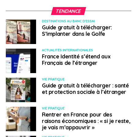
les écoles du CECCE pour accompagner les nouveaux
arrivants et leurs familles : programme d’appui aux
TENDANCE
nouveaux arrivants, programme des travailleurs
DESTINATIONS AU BANC D'ESSAI
d’établissement dans les écoles, etc.
Guide gratuit à télécharger:
S’implanter dans le Golfe
Le programme de l’Éducation Internationale du CECCE
s’adapte quant à lui au profil et à la situation d’élèves
ACTUALITÉS INTERNATIONALES
internationaux. Enfin, le CECCE propose des cours de
France Identité s’étend aux
langues pour adultes au sein de l’Éducation
Français de l’étranger
permanente. Un apprentissage de l’anglais peut
faciliter l’intégration !
VIE PRATIQUE
Guide gratuit à télécharger : santé
Pour en savoir plus, visitez nos pages dédiées :
et protection sociale à l’étranger
Centre d’accueil et d’admission :
VIE PRATIQUE
ecolecatholique.ca
Rentrer en France pour des
raisons économiques : « si je reste,
Programmes pour les nouveaux arrivants :
je vais m’appauvrir »
ecolecatholique.ca/accompagnement