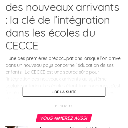
des nouveaux arrivants
: la clé de l’intégration
dans les écoles du
CECCE
L’une des premières préoccupations lorsque l’on arrive
dans un nouveau pays concerne l’éducation de ses
enfants. Le CECCE est une source sûre pour
l’intégration des nouveaux arrivants au système
scolaire ontarien. Les écoles étant francophones, c’est
LIRE LA SUITE
forcément un facilitateur pour les enfants. Avec des
élèves originaires de près de 115 pays, le CECCE a
acquis une riche expérience dans l’accueil de familles
PUBLICITÉ
internationales. Rayonnant au sein de la communauté
VOUS AIMEREZ AUSSI
francophone, il sait guider les parents vers les
partenaires communautaires détenant toutes les