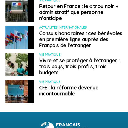
VIE PRATIQUE
Programme de l’Éducation Internationale :
Retour en France : le « trou noir »
ecolecatholique.ca
administratif que personne
n’anticipe
Programmes de langues de l’Éducation
permanente :
educationpermanente.ca
ACTUALITÉS INTERNATIONALES
Consuls honoraires : ces bénévoles
Ou composez le +1 888 230-5131.
en première ligne auprès des
Français de l’étranger
> Le CECCE c’est :
VIE PRATIQUE
Vivre et se protéger à l’étranger :
Le conseil scolaire catholique et francophone au
trois pays, trois profils, trois
coeur d’Ottawa, capitale du Canada et ville
budgets
bilingue comptant plus de 160 000
VIE PRATIQUE
francophones*
CFE : la réforme devenue
incontournable
Le plus important réseau canadien d’écoles de
langue française à l’extérieur du Québec, avec
des écoles à Ottawa, Kingston, Petawawa,
Trenton, Merrickville, Kemptville, Carleton Place et
Brockville