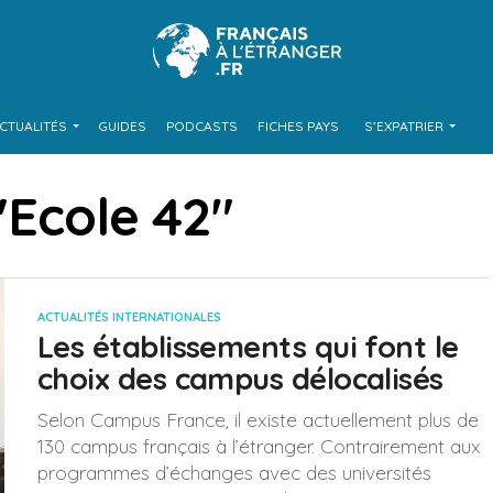
CTUALITÉS
GUIDES
PODCASTS
FICHES PAYS
S’EXPATRIER
 "Ecole 42"
ACTUALITÉS INTERNATIONALES
Les établissements qui font le
choix des campus délocalisés
Selon Campus France, il existe actuellement plus de
130 campus français à l’étranger. Contrairement aux
programmes d’échanges avec des universités