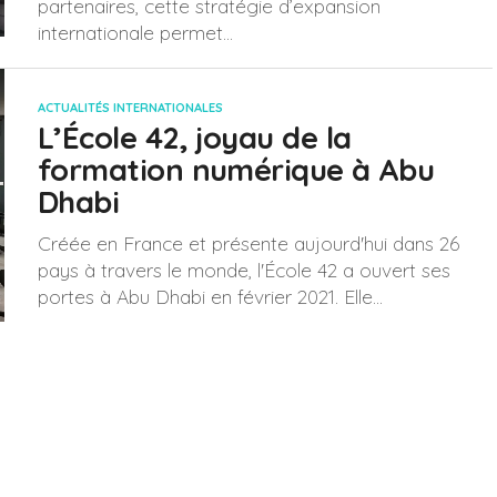
partenaires, cette stratégie d’expansion
internationale permet...
ACTUALITÉS INTERNATIONALES
L’École 42, joyau de la
formation numérique à Abu
Dhabi
Créée en France et présente aujourd'hui dans 26
pays à travers le monde, l'École 42 a ouvert ses
portes à Abu Dhabi en février 2021. Elle...