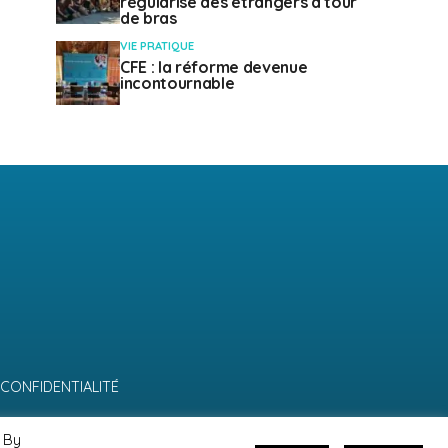
régularise des étrangers à tour
de bras
VIE PRATIQUE
CFE : la réforme devenue
incontournable
 CONFIDENTIALITÉ
 By