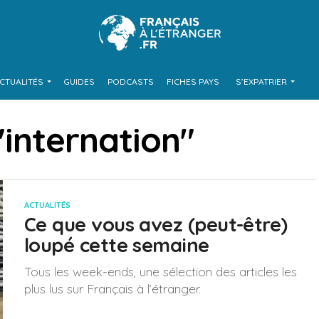
CTUALITÉS
GUIDES
PODCASTS
FICHES PAYS
S’EXPATRIER
 "internation"
ACTUALITÉS
Ce que vous avez (peut-être)
loupé cette semaine
Tous les week-ends, une sélection des articles les
plus lus sur Français à l’étranger.