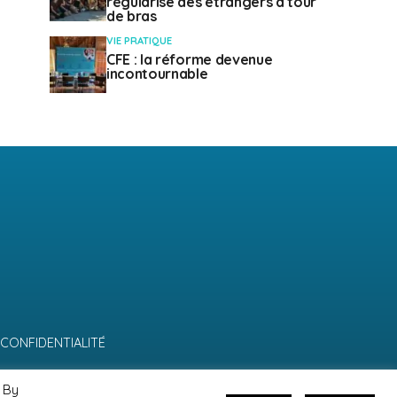
régularise des étrangers à tour
de bras
VIE PRATIQUE
CFE : la réforme devenue
incontournable
 CONFIDENTIALITÉ
 By