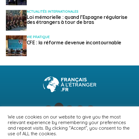
ACTUALITÉS INTERNATIONALES
Loi mémorielle : quand l’Espagne régularise
des étrangers à tour de bras
VIE PRATIQUE
CFE : la réforme devenue incontournable
We use cookies on our website to give you the most
relevant experience by remembering your preferences
NEWSLETTER
PUBLICITÉ
CONTACTS
MENTIONS LÉGALES
and repeat visits. By clicking “Accept”, you consent to the
use of ALL the cookies.
POLITIQUE DE CONFIDENTIALITÉ