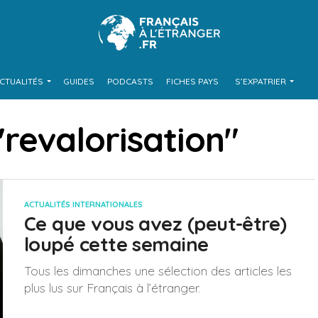
CTUALITÉS
GUIDES
PODCASTS
FICHES PAYS
S’EXPATRIER
 "revalorisation"
ACTUALITÉS INTERNATIONALES
Ce que vous avez (peut-être)
loupé cette semaine
Tous les dimanches une sélection des articles les
plus lus sur Français à l’étranger.