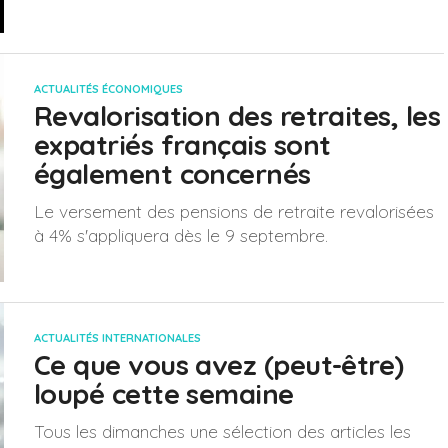
ACTUALITÉS ÉCONOMIQUES
Revalorisation des retraites, les
expatriés français sont
également concernés
Le versement des pensions de retraite revalorisées
à 4% s'appliquera dès le 9 septembre.
ACTUALITÉS INTERNATIONALES
Ce que vous avez (peut-être)
loupé cette semaine
Tous les dimanches une sélection des articles les