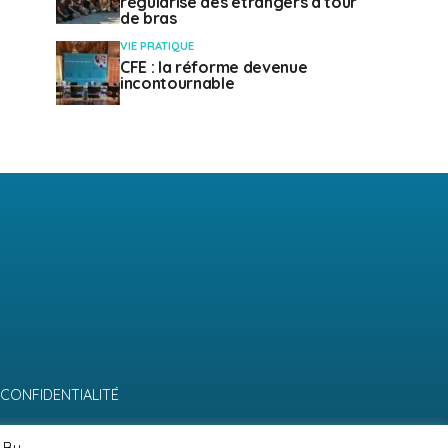
régularise des étrangers à tour
de bras
VIE PRATIQUE
CFE : la réforme devenue
incontournable
 CONFIDENTIALITÉ
 By