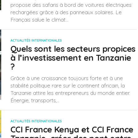
propose des safaris à bord de voitures électriques
rechargées grâce à des panneaux solaires. Le
Français salue le climat...
ACTUALITÉS INTERNATIONALES
Quels sont les secteurs propices
à l’investissement en Tanzanie
?
Grâce à une croissance toujours forte et à une
stabilité politique rare sur le continent africain, la
Tanzanie attire les entrepreneurs du monde entier.
Énergie, transports,...
ACTUALITÉS INTERNATIONALES
CCI France Kenya et CCI France