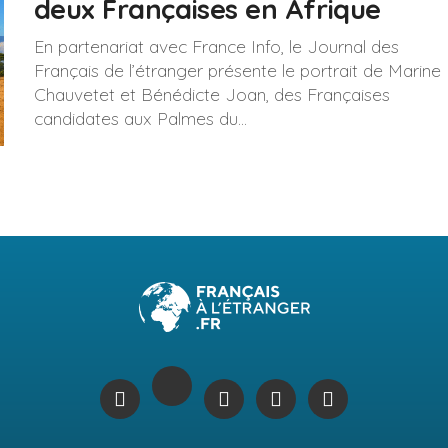
deux Françaises en Afrique
En partenariat avec France Info, le Journal des
Français de l’étranger présente le portrait de Marine
Chauvetet et Bénédicte Joan, des Françaises
candidates aux Palmes du...