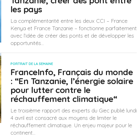
Tanzanie, créer des pont entre
les pays
La complémentarité entre les deux CCI – France
Kenya et France Tanzanie – fonctionne parfaitement
avec l’idée de créer des ponts et de développer les
opportunités...
PORTRAIT DE LA SEMAINE
FranceInfo, Français du monde
: “En Tanzanie, l’énergie solaire
pour lutter contre le
réchauffement climatique“
Le troisième rapport des experts du Giec publié lundi
4 avril est consacré aux moyens de limiter le
réchauffement climatique. Un enjeu majeur pour le
continent...