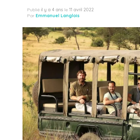
Publié
il y a 4 ans
le
11 avril 2022
Par
Emmanuel Langlois