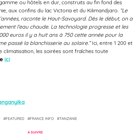
 gamme ou hôtels en dur, construits au fin fond des
e, aux confins du lac Victoria et du Kilimandjaro.
“Le
 d’années, raconte le Haut-Savoyard. Dès le début, on a
pidement l’eau chaude. La technologie progresse et les
 000 euros il y a huit ans à 750 cette année pour la
 passé la blanchisserie au solaire.”
Ici, entre 1 200 et
 climatisation, les soirées sont fraîches toute
ue
ici
anganyika
S
FEATURED
FRANCE INFO
TANZANIE
A SUIVRE