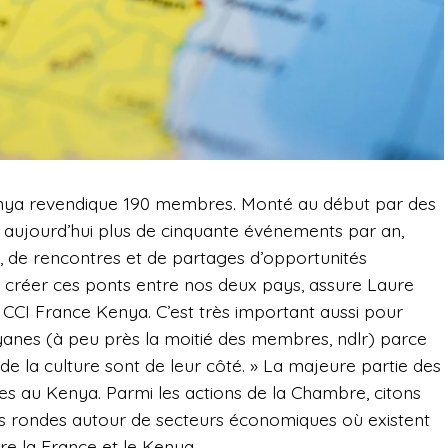
 Kenya revendique 190 membres. Monté au début par des
e aujourd’hui plus de cinquante événements par an,
, de rencontres et de partages d’opportunités
e créer ces ponts entre nos deux pays, assure Laure
a CCI France Kenya. C’est très important aussi pour
nyanes (à peu près la moitié des membres, ndlr) parce
e la culture sont de leur côté. » La majeure partie des
 au Kenya. Parmi les actions de la Chambre, citons
s rondes autour de secteurs économiques où existent
re la France et le Kenya.