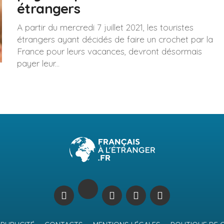
étrangers
A partir du mercredi 7 juillet 2021, les touristes
étrangers ayant décidés de faire un crochet par la
France pour leurs vacances, devront désormais
payer leur...