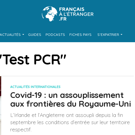
ACTUALITÉS
GUIDES
PODCASTS
FICHES PAYS
S’EXPATRIER
 "Test PCR"
ACTUALITÉS INTERNATIONALES
Covid-19 : un assouplissement
aux frontières du Royaume-Uni
L’Irlande et l’Angleterre ont assoupli depuis la fin
septembre les conditions d’entrée sur leur territoire
respectif.