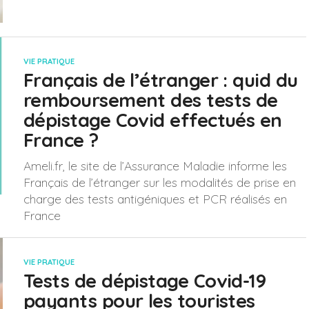
VIE PRATIQUE
Français de l’étranger : quid du
remboursement des tests de
dépistage Covid effectués en
France ?
Ameli.fr, le site de l’Assurance Maladie informe les
Français de l’étranger sur les modalités de prise en
charge des tests antigéniques et PCR réalisés en
France
VIE PRATIQUE
Tests de dépistage Covid-19
payants pour les touristes