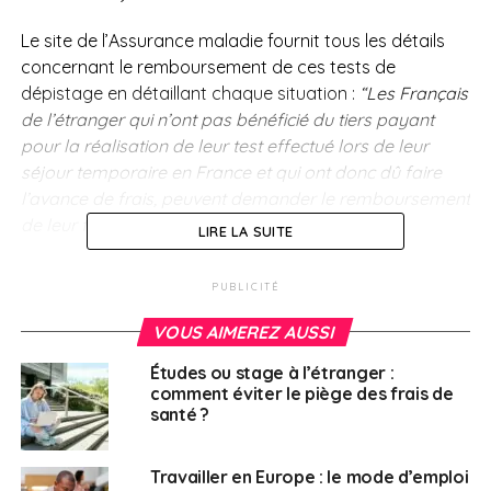
Le site de l’Assurance maladie fournit tous les détails
concernant le remboursement de ces tests de
dépistage en détaillant chaque situation :
“Les Français
de l’étranger qui n’ont pas bénéficié du tiers payant
pour la réalisation de leur test effectué lors de leur
séjour temporaire en France et qui ont donc dû faire
l’avance de frais, peuvent demander le remboursement
de leur facture acquittée.“
LIRE LA SUITE
Ameli.fr
donne des précisions aussi bien aux Français
PUBLICITÉ
de l’étranger affiliés à la CFE qu’à ceux n
on affilés à la
CFE mais inscrits auprès d’une caisse primaire
VOUS AIMEREZ AUSSI
d’assurance maladie (CPAM), sans oublier les expatriés
Études ou stage à l’étranger :
français non affilés à la CFE et non-inscrits auprès
comment éviter le piège des frais de
d’une caisse primaire d’assurance maladie (CPAM).
santé ?
Toutes les informations et précisions sur le
Travailler en Europe : le mode d’emploi
site d’Ameli.fr