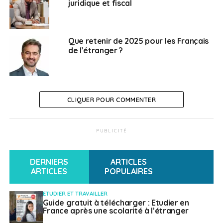
juridique et fiscal
SUJETS ASSOCIÉS:
ASSURANCE MALADIE
CFE
CORONAVIRUS
COVID-19
FEATURED
TEST PCR
Que retenir de 2025 pour les Français
TESTS PCR
de l’étranger ?
A SUIVRE
Covid-19: les autotests intégrés au pass sanitaire
NE RATEZ PAS
Angleterre : voyageurs de France vaccinés,
CLIQUER POUR COMMENTER
quarantaine oubliée !
PUBLICITÉ
Weena Truscelli
DERNIERS
ARTICLES
ARTICLES
POPULAIRES
ETUDIER ET TRAVAILLER
Guide gratuit à télécharger : Etudier en
France après une scolarité à l’étranger