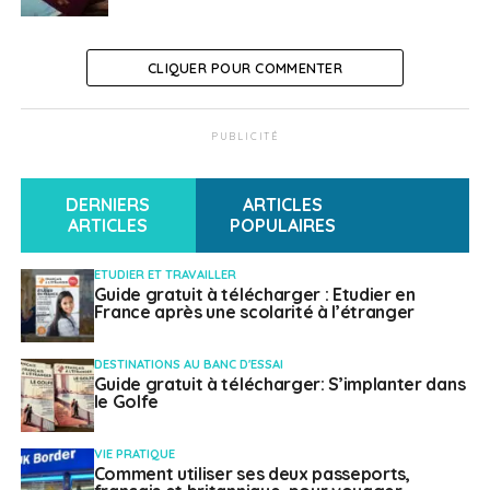
A SUIVRE
Il distribue le vin français aux États-Unis
NE RATEZ PAS
CLIQUER POUR COMMENTER
InMemori : le site internet ultime
PUBLICITÉ
Français à l'étranger
DERNIERS
ARTICLES
ARTICLES
POPULAIRES
ETUDIER ET TRAVAILLER
Guide gratuit à télécharger : Etudier en
France après une scolarité à l’étranger
DESTINATIONS AU BANC D'ESSAI
Guide gratuit à télécharger: S’implanter dans
le Golfe
VIE PRATIQUE
Comment utiliser ses deux passeports,