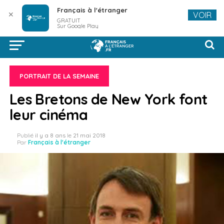
Français à l'étranger
✕
VOIR
GRATUIT
Sur Google Play
PORTRAIT DE LA SEMAINE
Les Bretons de New York font
leur cinéma
Publié
il y a 8 ans
le
21 mai 2018
Par
Français à l'étranger