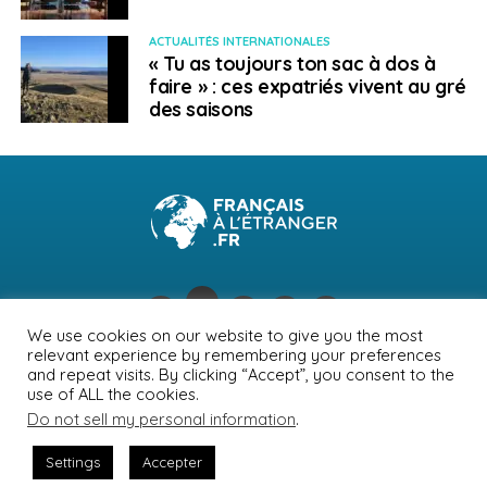
ACTUALITÉS INTERNATIONALES
« Tu as toujours ton sac à dos à
faire » : ces expatriés vivent au gré
des saisons
We use cookies on our website to give you the most
relevant experience by remembering your preferences
NEWSLETTER
PUBLICITÉ
CONTACTS
MENTIONS LÉGALES
and repeat visits. By clicking “Accept”, you consent to the
use of ALL the cookies.
POLITIQUE DE CONFIDENTIALITÉ
Do not sell my personal information
.
Settings
Accepter
© Journal des Français à l'étranger 2026