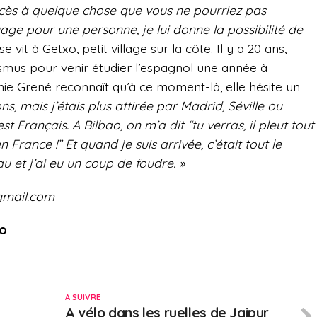
ccès à quelque chose que vous ne pourriez pas
yage pour une personne, je lui donne la possibilité de
e vit à Getxo, petit village sur la côte. Il y a 20 ans,
smus pour venir étudier l’espagnol une année à
nie Grené reconnaît qu’à ce moment-là, elle hésite un
s, mais j’étais plus attirée par Madrid, Séville ou
 Français. A Bilbao, on m’a dit “tu verras, il pleut tout
France !” Et quand je suis arrivée, c’était tout le
beau et j’ai eu un coup de foudre. »
@gmail.com
fo
A SUIVRE
A vélo dans les ruelles de Jaipur