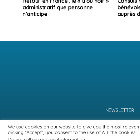
Retour en France : le « trou noir »
Consuls 
administratif que personne
bénévole
n’anticipe
auprès d
NEWSLETTER
We use cookies on our website to give you the most relevan
clicking “Accept”, you consent to the use of ALL the cookies.
Do not sell my personal information
.