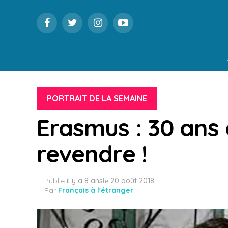
PORTRAIT DE LA SEMAINE
Erasmus : 30 ans 
revendre !
Publié
il y a 8 ans
le
20 août 2018
Par
Français à l'étranger