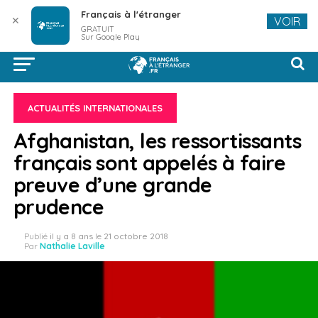
Français à l'étranger
✕
VOIR
GRATUIT
Sur Google Play
ACTUALITÉS INTERNATIONALES
Afghanistan, les ressortissants
français sont appelés à faire
preuve d’une grande
prudence
Publié
il y a 8 ans
le
21 octobre 2018
Par
Nathalie Laville