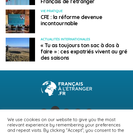
Français de l’étranger
VIE PRATIQUE
CFE : la réforme devenue
incontournable
ACTUALITÉS INTERNATIONALES
« Tu as toujours ton sac à dos à
faire » : ces expatriés vivent au gré
des saisons
We use cookies on our website to give you the most
relevant experience by remembering your preferences
NEWSLETTER
PUBLICITÉ
CONTACTS
MENTIONS LÉGALES
and repeat visits. By clicking “Accept”, you consent to the