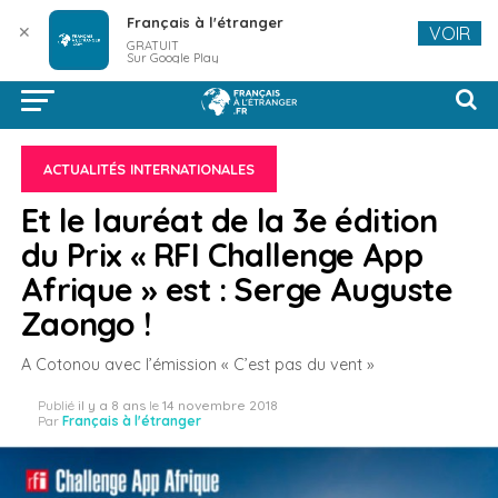
Français à l'étranger
✕
VOIR
GRATUIT
Sur Google Play
ACTUALITÉS INTERNATIONALES
Et le lauréat de la 3e édition
du Prix « RFI Challenge App
Afrique » est : Serge Auguste
Zaongo !
A Cotonou avec l’émission « C’est pas du vent »
Publié
il y a 8 ans
le
14 novembre 2018
Par
Français à l'étranger