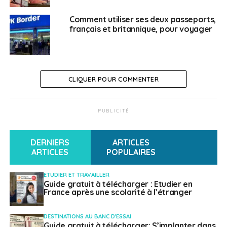
Diffusion sur RFI le jeudi 15 novembre à 14h10 (heure
Comment utiliser ses deux passeports,
de Cotonou)
.
français et britannique, pour voyager
SUJETS ASSOCIÉS:
FEATURED
A SUIVRE
CLIQUER POUR COMMENTER
M. et Mme Macron en visite au Royaume de
Belgique
NE RATEZ PAS
PUBLICITÉ
Des rencontres numériques à Saragosse
organisées par la Mission laïque
DERNIERS
ARTICLES
ARTICLES
POPULAIRES
Français à l'étranger
ETUDIER ET TRAVAILLER
Guide gratuit à télécharger : Etudier en
France après une scolarité à l’étranger
DESTINATIONS AU BANC D'ESSAI
Guide gratuit à télécharger: S’implanter dans