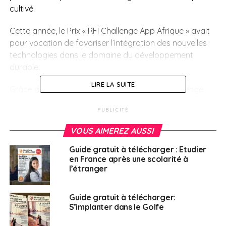
cultivé.
Cette année, le Prix « RFI Challenge App Afrique » avait
pour vocation de favoriser l’intégration des nouvelles
technologies dans le domaine du développement
durable.
LIRE LA SUITE
Grâce au soutien des partenaires du « RFI Challenge
App Afrique », MTN Bénin, Microsoft, la Société Générale
PUBLICITÉ
et Africa Global Recycling, le lauréat remporte une
bourse de 15 000 € destinée au développement de son
VOUS AIMEREZ AUSSI
service numérique, et notamment en mobilité, à travers
Guide gratuit à télécharger : Etudier
l’Afrique francophone.
en France après une scolarité à
l’étranger
Le lauréat était l’invité d’Anne-Cécile Bras, dans
l’émission spéciale de « C’est pas du vent » enregistrée
en public le mardi 13 novembre à l’Institut français de
Guide gratuit à télécharger:
S’implanter dans le Golfe
Cotonou autour de la thématique « Le numérique, un
accélérateur du développement durable en Afrique ? ».