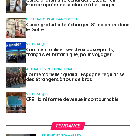
Un événement Eures : Jobbchansen (offres
France après une scolarité à l’étranger
d’emploi) en Finlande
DESTINATIONS AU BANC D'ESSAI
Guide gratuit à télécharger: S’implanter dans
Français à l'étranger
le Golfe
VIE PRATIQUE
Comment utiliser ses deux passeports,
français et britannique, pour voyager
ACTUALITÉS INTERNATIONALES
Loi mémorielle : quand l’Espagne régularise
des étrangers à tour de bras
VIE PRATIQUE
CFE : la réforme devenue incontournable
TENDANCE
ETUDIER ET TRAVAILLER