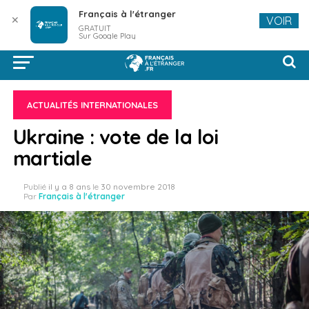
Français à l'étranger
✕
VOIR
GRATUIT
Sur Google Play
ACTUALITÉS INTERNATIONALES
Ukraine : vote de la loi
martiale
Publié
il y a 8 ans
le
30 novembre 2018
Par
Français à l'étranger