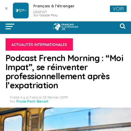
Français à l'étranger
✕
VOIR
GRATUIT
Sur Google Play
ACTUALITÉS INTERNATIONALES
Podcast French Morning : “Moi
Impat”, se réinventer
professionnellement après
l’expatriation
Publié
il y a 7 ans
le
23 février 2019
Par
Prune Pont-Benoit