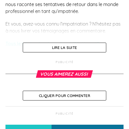
nous raconte ses tentatives de retour dans le monde
professionnel en tant qu’impatriée.
Et vous, avez-vous connu l’impatriation ? N’hésitez pas
à nous livrer vos témoignages en commentaire.
Tous les épisodes du podcast “Moi impat”.
LIRE LA SUITE
SUJETS ASSOCIÉS:
PUBLICITÉ
A SUIVRE
Vers un statut d’étudiant handicapé international
VOUS AIMEREZ AUSSI
?
NE RATEZ PAS
10 raisons de choisir le Ghana selon CCI France
CLIQUER POUR COMMENTER
International
PUBLICITÉ
Prune Pont-Benoit