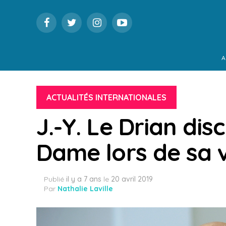
A
ACTUALITÉS INTERNATIONALES
J.-Y. Le Drian dis
Dame lors de sa v
Publié
il y a 7 ans
le
20 avril 2019
Par
Nathalie Laville