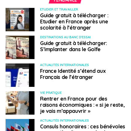
Qualité de vie
ETUDIER ET TRAVAILLER
Guide gratuit à télécharger :
Etudier en France après une
scolarité à l’étranger
> Costa Rica
DESTINATIONS AU BANC D'ESSAI
Guide gratuit à télécharger:
Le pays, surnommé la « Suisse verte » d’Amérique
S’implanter dans le Golfe
centrale, compte plus d’un demi-million de
ressortissants étrangers sur son territoire.
Les
ACTUALITÉS INTERNATIONALES
Américains rêvent d’y passer leur retraite, sans doute
France Identité s’étend aux
parce que le Costa Rica offre un environnement
Français de l’étranger
particulièrement protégé dans la région, que le pays
est très occidentalisé et que son coût de la vie y est
VIE PRATIQUE
bien plus faible qu’aux États-Unis.
Rentrer en France pour des
Depuis l’abolition de son armée en 1949, le Costa Rica a
raisons économiques : « si je reste,
réaffecté son budget de la défense au financement de
je vais m’appauvrir »
l’éducation, de la santé et des retraites. Il offre à ses
ACTUALITÉS INTERNATIONALES
résidents un système de protection sociale efficient et
Consuls honoraires : ces bénévoles
un véritable bien-être durable. Ici, les gens bénéficient