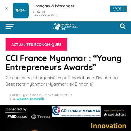
Français à l'étranger
✕
VOIR
GRATUIT
Sur Google Play
ACTUALITÉS ÉCONOMIQUES
CCI France Myanmar : “Young
Entrepreneurs Awards”
Ce concours est organisé en partenariat avec l’incubateur
Seedstars Myanmar (Myanmar : ex Birmanie)
Publié
il y a 7 ans
le
5 novembre 2019
Par
Weena Truscelli