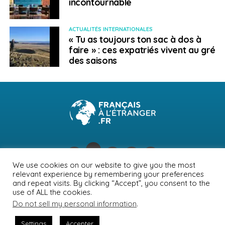
incontournable
ACTUALITÉS INTERNATIONALES
« Tu as toujours ton sac à dos à
faire » : ces expatriés vivent au gré
des saisons
We use cookies on our website to give you the most
relevant experience by remembering your preferences
NEWSLETTER
PUBLICITÉ
CONTACTS
MENTIONS LÉGALES
and repeat visits. By clicking “Accept”, you consent to the
use of ALL the cookies.
POLITIQUE DE CONFIDENTIALITÉ
Do not sell my personal information
.
Settings
Accepter