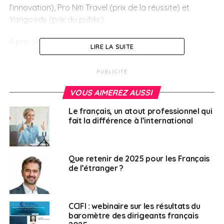
l’innovation), Pro Niti Travel (prix de la réussite) et
Yangoods (prix du public).
4 prix seront remis cette année :
LIRE LA SUITE
Prix de l’innovation
PUBLICITÉ
Prix de la RSE
VOUS AIMEREZ AUSSI
Prix de la réussite
Le français, un atout professionnel qui
Prix du public
fait la différence à l’international
Le dernier sera sélectionné par les électeurs
directement sur Facebook.
Que retenir de 2025 pour les Français
Les trois premiers seront choisis par un jury de
de l’étranger ?
professionnels présidé par Daw Win Win Win Tint, CEO
de City Holdings, et co-présidé par U Serge Pun,
Président de Yoma Group.
CCIFI : webinaire sur les résultats du
baromètre des dirigeants français
Pour candidater, les participants doivent compléter le