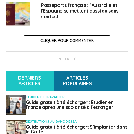
Passeports français : l’Australie et
SUJETS ASSOCIÉS:
ESPAGNE
l’Espagne se mettent aussi au sans
contact
A SUIVRE
Qu’est-ce qu’Erasmus pour jeunes
entrepreneurs?
CLIQUER POUR COMMENTER
NE RATEZ PAS
Agora monde et AEFE, “se connecter avec le
monde entier“
PUBLICITÉ
Weena Truscelli
DERNIERS
ARTICLES
ARTICLES
POPULAIRES
ETUDIER ET TRAVAILLER
Guide gratuit à télécharger : Etudier en
France après une scolarité à l’étranger
DESTINATIONS AU BANC D'ESSAI
Guide gratuit à télécharger: S’implanter dans
le Golfe