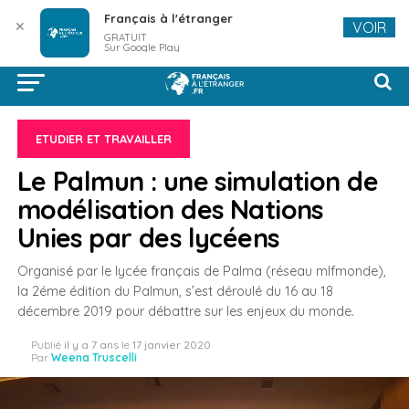
Français à l'étranger
✕
VOIR
GRATUIT
Sur Google Play
ETUDIER ET TRAVAILLER
Le Palmun : une simulation de
modélisation des Nations
Unies par des lycéens
Organisé par le lycée français de Palma (réseau mlfmonde),
la 2éme édition du Palmun, s’est déroulé du 16 au 18
décembre 2019 pour débattre sur les enjeux du monde.
Publié
il y a 7 ans
le
17 janvier 2020
Par
Weena Truscelli