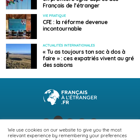
Français de l’étranger
VIE PRATIQUE
CFE : la réforme devenue
incontournable
ACTUALITÉS INTERNATIONALES
« Tu as toujours ton sac à dos à
faire » : ces expatriés vivent au gré
des saisons
We use cookies on our website to give you the most
relevant experience by remembering your preferences
NEWSLETTER
PUBLICITÉ
CONTACTS
MENTIONS LÉGALES