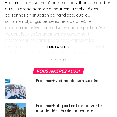
Erasmus + ont souhaité que le dispositif puisse profiter
au plus grand nombre et soutenir la mobilité des
personnes en situation de handicap, quel qu’il
soit (mental, physique, sensoriel ou autre). Le
programme prévoit une prise en charge particulière
incluant les « coûts additionnels concernant
directement les participants handicapés et les
personnes qui les accompagnent ». Il est également
LIRE LA SUITE
possible de bénéficier d’une aide pour avoir accès à
des soutiens techniques et pédagogiques adaptés.
PUBLICITÉ
À l’étranger beaucoup d’universités ont des services
VOUS AIMEREZ AUSSI
spécialisés sur le handicap. Une base de données qui
Erasmus+ victime de son succès
référence ces services en Europe est disponible sur
le
site
de l’agence européenne pour l’éducation
inclusive et adaptée « European Agency for Special
Needs and Inclusive Education ». Cette agence est un
Erasmus+ : ils partent découvrir le
organisme indépendant qui sert de plateforme de
monde dès l’école maternelle
collaboration aux 29 pays membres dans le domaine