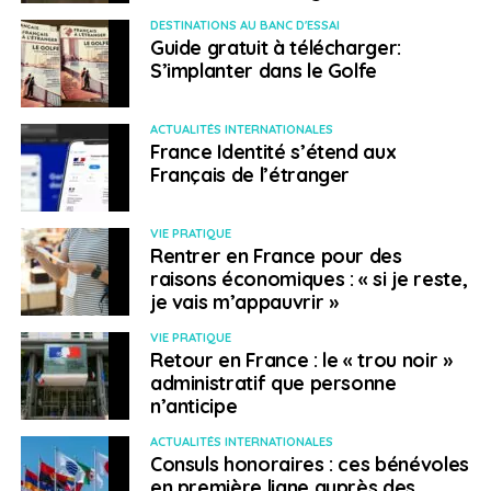
Un challenge à relever pour l’enseignement
DESTINATIONS AU BANC D'ESSAI
français à l’étranger !
Guide gratuit à télécharger:
S’implanter dans le Golfe
NE RATEZ PAS
V.I.E et V.I.A, le volontariat international à l’heure
de la maturité
ACTUALITÉS INTERNATIONALES
France Identité s’étend aux
Français de l’étranger
Weena Truscelli
VIE PRATIQUE
Rentrer en France pour des
raisons économiques : « si je reste,
je vais m’appauvrir »
VIE PRATIQUE
Retour en France : le « trou noir »
administratif que personne
n’anticipe
ACTUALITÉS INTERNATIONALES
Consuls honoraires : ces bénévoles
en première ligne auprès des