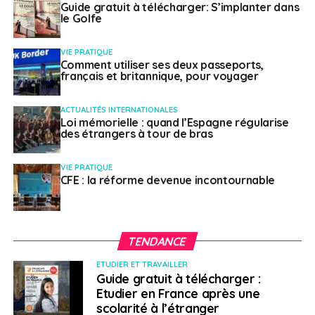
Guide gratuit à télécharger: S’implanter dans
les référents handicap qui son habilités à répondre aux
le Golfe
questions sur le sujet du handicap.
VIE PRATIQUE
Voici aussi une liste avec quelques exemples
Comment utiliser ses deux passeports,
d’associations
d’étudiants handicapés qui agissent, en
français et britannique, pour voyager
complément des services d’accueil, pour améliorer les
conditions de vie, d’études et de préparation à
ACTUALITÉS INTERNATIONALES
Loi mémorielle : quand l’Espagne régularise
l’insertion professionnelle :
des étrangers à tour de bras
Association nationale pour le
Droit au Savoir
et à
VIE PRATIQUE
l’Insertion professionnelle des jeunes personnes
CFE : la réforme devenue incontournable
handicapées,
Handisup
,
TENDANCE
ARPEJEH,
etc.
ETUDIER ET TRAVAILLER
Guide gratuit à télécharger :
SUJETS ASSOCIÉS:
ERASMUS
FEATURED
HANDICAP
Etudier en France après une
scolarité à l’étranger
A SUIVRE