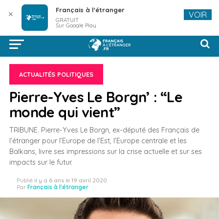
Français à l'étranger
✕
VOIR
GRATUIT
Sur Google Play
ACTUALITÉS POLITIQUES
Pierre-Yves Le Borgn’ : “Le
monde qui vient”
TRIBUNE. Pierre-Yves Le Borgn, ex-député des Français de
l’étranger pour l’Europe de l’Est, l’Europe centrale et les
Balkans, livre ses impressions sur la crise actuelle et sur ses
impacts sur le futur.
Publié
il y a 6 ans
le
19 avril 2020
Par
Français à l'étranger