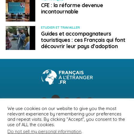
CFE : la réforme devenue
incontournable
ETUDIER ET TRAVAILLER
Guides et accompagnateurs
touristiques : ces Français qui font
découvrir leur pays d’adoption
We use cookies on our website to give you the most
relevant experience by remembering your preferences
NEWSLETTER
PUBLICITÉ
CONTACTS
MENTIONS LÉGALES
and repeat visits. By clicking “Accept”, you consent to the
use of ALL the cookies.
POLITIQUE DE CONFIDENTIALITÉ
Do not sell my personal information
.