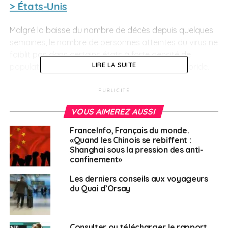
> États-Unis
Malgré la baisse du nombre de décès depuis quelques
semaines, le nombre de personnes atteintes du virus ne
faiblit pas dans certains états à forte densité de
LIRE LA SUITE
population comme la Californie, le Texas ou la Floride.
> Australie
PUBLICITÉ
VOUS AIMEREZ AUSSI
Le Victoria est en alerte, de nouveaux cas de
coronavirus ayant été décelés dans
les banlieues nord
FranceInfo, Français du monde.
et ouest de Melbourne, rendant le risque réel dans tout
«Quand les Chinois se rebiffent :
Shanghai sous la pression des anti-
l’État.
confinement»
> Brésil
Les derniers conseils aux voyageurs
du Quai d’Orsay
Les chiffres restent à la hausse avec de nouveaux
foyers épidémiques constamment révélés. Malgré tout,
le gouvernement tente toujours de minimiser la gravité
Consulter ou télécharger le rapport