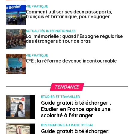
restrictions y soient imposées dans les prochains jours.
VIE PRATIQUE
Comment utiliser ses deux passeports,
> Italie – Rome
français et britannique, pour voyager
Deux bâtiments dont un hôpital ont été mis en
ACTUALITÉS INTERNATIONALES
Loi mémorielle : quand l’Espagne régularise
quarantaine à Rome et suscitent les inquiétudes des
des étrangers à tour de bras
autorités.
VIE PRATIQUE
CFE : la réforme devenue incontournable
SUJETS ASSOCIÉS:
CLUSTERS
CORONAVIRUS
A SUIVRE
Sécurité dans le monde : gros plan sur les zones
de vigilance du 1er au 6 juillet
TENDANCE
NE RATEZ PAS
ETUDIER ET TRAVAILLER
Coronavirus : les derniers conseils aux voyageurs
Guide gratuit à télécharger :
du Quai d’Orsay
Etudier en France après une
scolarité à l’étranger
DESTINATIONS AU BANC D'ESSAI
Weena Truscelli
Guide gratuit à télécharger: