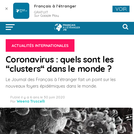
Français à l'étranger
✕
VOIR
GRATUIT
Sur Google Play
ACTUALITÉS INTERNATIONALES
Coronavirus : quels sont les
“clusters“ dans le monde ?
Le Journal des Français à l’étranger fait un point sur les
nouveaux foyers épidémiques dans le monde.
Publié
il y a 6 ans
le
30 juin 2020
Par
Weena Truscelli