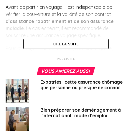
Avant de partir en voyage, il est indispensable de
vérifier la couverture et la validité de son contrat
d’assistance rapatriement et de son assurance
maladie
. Le cas échéant, il est recommandé de
souscrire une assurance voyage spécifique.
LIRE LA SUITE
Pour rappel, en cas de maladie, d’accident grave,
d’évacuation sanitaire ou de décès,
l’ambassade ou le
PUBLICITÉ
consulat de France du pays dans lequel vous vous
trouvez ne prendra pas en charge les frais liés
VOUS AIMEREZ AUSSI
engendrés
. Ceux-ci resteront entièrement à votre
Expatriés : cette assurance chômage
charge ou à celle de votre organisme d’assurance. Les
que personne ou presque ne connaît
frais engagés à l’étranger peuvent atteindre des
montants conséquents.
Assurance maladie
Bien préparer son déménagement à
l’international : mode d’emploi
Pour les séjours dans un pays membre de