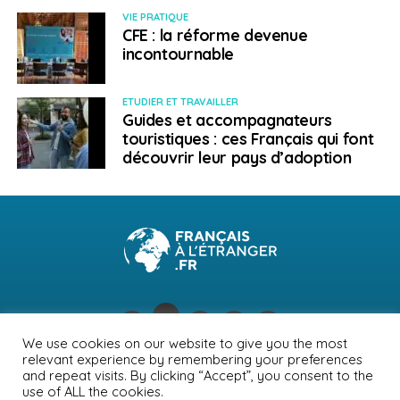
VIE PRATIQUE
D’une manière générale, il est vivement conseillé de lire
CFE : la réforme devenue
attentivement les clauses de ses assurances,
incontournable
notamment en matière de frais couverts et de plafond
de dépenses.
ETUDIER ET TRAVAILLER
Guides et accompagnateurs
Il est également nécessaire de vérifier que votre police
touristiques : ces Français qui font
n’exclut aucun pays ou aucune région où vous avez
découvrir leur pays d’adoption
l’intention de voyager.
Vérifiez que le vendeur de votre voyage (agence de
voyage, tour-opérateur, plateforme en ligne etc…)
dispose d’une garantie financière telle que proposée
par l’
Association professionnelle de solidarité du
tourisme
(APST) ou autre garant reconnu, assurant
une couverture en cas de défaillance du vendeur de
voyage pendant votre séjour.
We use cookies on our website to give you the most
relevant experience by remembering your preferences
NEWSLETTER
PUBLICITÉ
CONTACTS
MENTIONS LÉGALES
and repeat visits. By clicking “Accept”, you consent to the
Pensez
use of ALL the cookies.
POLITIQUE DE CONFIDENTIALITÉ