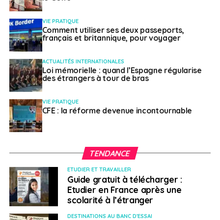
française.
VIE PRATIQUE
Pour les séjours dépassant six mois effectifs, il
Comment utiliser ses deux passeports,
français et britannique, pour voyager
est indispensable de contracter un contrat
d’assurance maladie auprès de la Caisse des
Français de l’étranger ou d’un assureur privé.
ACTUALITÉS INTERNATIONALES
Loi mémorielle : quand l’Espagne régularise
des étrangers à tour de bras
Les renseignements sur les démarches et les
documents nécessaires pour être couvert par une
VIE PRATIQUE
assurance maladie lors des voyages se trouvent sur
le
CFE : la réforme devenue incontournable
site de l’Assurance maladie
, que ce soit pour les
voyages en Europe ou hors d’Europe.
Assistance
TENDANCE
rapatriement
ETUDIER ET TRAVAILLER
Guide gratuit à télécharger :
Etudier en France après une
L’assistance aux voyageurs est différente de
scolarité à l’étranger
l’assurance maladie
(remboursement des soins). Le
DESTINATIONS AU BANC D'ESSAI