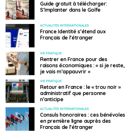
rapatriement sanitaire est l’une des possibilités offerte
Guide gratuit à télécharger:
par un contrat d’assistance.
S’implanter dans le Golfe
Pour les séjours inférieurs à trois mois, de nombreux
ACTUALITÉS INTERNATIONALES
contrats d’assistance sont liés aux contrats
France Identité s’étend aux
d’assurances habitations, véhicules, ou liés aux cartes
Français de l’étranger
bancaires. Bien vérifier les clauses de ses contrats
avant tout départ (conditions, restrictions et
VIE PRATIQUE
exigences).
Rentrer en France pour des
raisons économiques : « si je reste,
Pour les séjours supérieurs à trois mois effectifs, il est
je vais m’appauvrir »
recommandé de souscrire un contrat d’assistance
VIE PRATIQUE
spécifique.
Retour en France : le « trou noir »
administratif que personne
Des informations complémentaires sont
n’anticipe
disponibles dans la rubrique
Services aux
ACTUALITÉS INTERNATIONALES
citoyens
.
Consuls honoraires : ces bénévoles
en première ligne auprès des
Conseils pratiques
Français de l’étranger