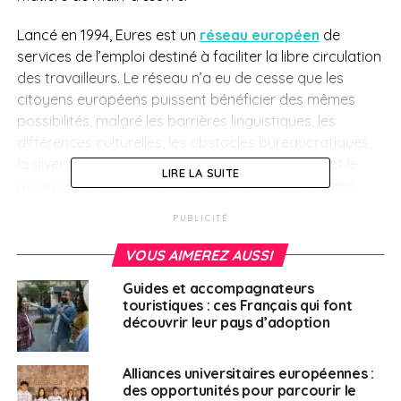
Lancé en 1994, Eures est un
réseau européen
de
services de l’emploi destiné à faciliter la libre circulation
des travailleurs. Le réseau n’a eu de cesse que les
citoyens européens puissent bénéficier des mêmes
possibilités, malgré les barrières linguistiques, les
différences culturelles, les obstacles bureaucratiques,
la diversité des législations en matière d’emploi et le
LIRE LA SUITE
manque de reconnaissance des diplômes à travers
l’Europe.
PUBLICITÉ
Le coronavirus ne devrait pas changer
VOUS AIMEREZ AUSSI
fondamentalement la donne : d’un côté les pays hôtes,
Guides et accompagnateurs
l’Allemagne, le Royaume Uni, l’Espagne, l’Italie et la
touristiques : ces Français qui font
France, qui accueillent trois quarts des travailleurs
découvrir leur pays d’adoption
européens « mobiles », et de l’autre côté les pays
d’origine, la Roumanie, la Pologne, le Portugal, la
Alliances universitaires européennes :
Bulgarie et l’Italie, d’où sont issus
plus de 50%
des
des opportunités pour parcourir le
travailleurs « mobiles ». Les secteurs porteurs devraient