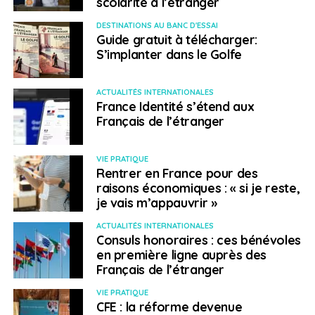
scolarité à l’étranger
D.G:
Les jeunes sont souvent les plus fragiles d’entre
nous et pourtant ils ont tant d’atouts : leur jeunesse
DESTINATIONS AU BANC D'ESSAI
Guide gratuit à télécharger:
naturellement, moins d’attaches que les personnes qui
S’implanter dans le Golfe
ont déjà une vie familiale, pas d’hypothèque.
Le coronavirus a clairement montré combien l’entrée
ACTUALITÉS INTERNATIONALES
France Identité s’étend aux
sur le marché du travail était souvent difficile pour de
Français de l’étranger
nombreux jeunes. Nous devons agir vite.
La Commission a présenté récemment un paquet de
VIE PRATIQUE
mesures pour les jeunes, visant à faciliter leur accès à
Rentrer en France pour des
raisons économiques : « si je reste,
l’emploi, l’enseignement et la formation professionnelle,
je vais m’appauvrir »
y compris à travers des formations en alternance.
Parmi ces mesures, une nouvelle ambition pour la
ACTUALITÉS INTERNATIONALES
garantie jeunesse
. Un dispositif qui a fait ses preuves
Consuls honoraires : ces bénévoles
en première ligne auprès des
et qu’il faut continuer voire intensifier. Cette
fiche
Français de l’étranger
d’information
résume nos propositions pour les
jeunes.
VIE PRATIQUE
CFE : la réforme devenue