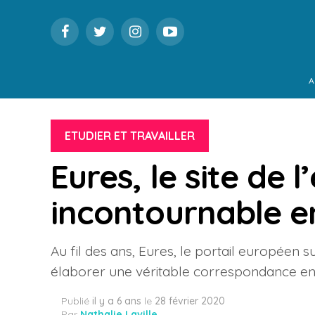
A
ETUDIER ET TRAVAILLER
Eures, le site de l
incontournable e
Au fil des ans, Eures, le portail européen s
élaborer une véritable correspondance entre
Publié
il y a 6 ans
le
28 février 2020
Par
Nathalie Laville