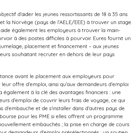
ectif d’aider les jeunes ressortissants de 18 à 35 ans
de et la Norvège (pays de l’AELE/EEE) à trouver un stage
Il aide également les employeurs à trouver la main-
voir à des postes difficiles à pourvoir. Eures fournit un
, jumelage, placement et financement – aux jeunes
urs souhaitant recruter en dehors de leur pays
tance avant le placement aux employeurs pour
nir leur offre d’emploi, ainsi qu’aux demandeurs d’emploi
y a également à la clé des avantages financiers : une
s d’emploi de couvrir leurs frais de voyage, ce qui
ns d’embauche et de s’installer dans d’autres pays de
 bourse pour les PME si elles offrent un programme
s nouvellement embauchés ; la prise en charge de cours
our demandeurs d’emploi présélectionnés ; un soutien