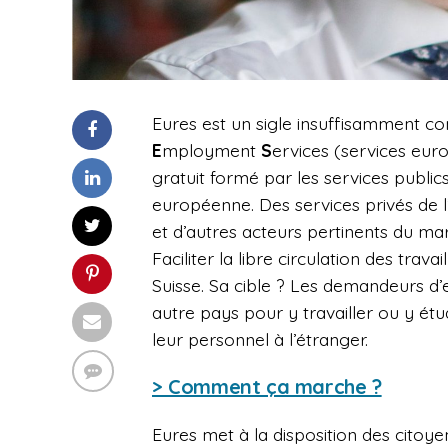
Eures est un sigle insuffisamment co
E
mployment
S
ervices (services eur
gratuit formé par les services publi
européenne. Des services privés de l
et d’autres acteurs pertinents du mar
Faciliter la libre circulation des tr
Suisse. Sa cible ? Les demandeurs d’
autre pays pour y travailler ou y étu
leur personnel à l’étranger.
> Comment ça marche ?
Eures met à la disposition des citoy