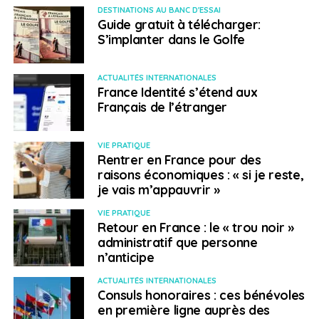
DESTINATIONS AU BANC D'ESSAI
Guide gratuit à télécharger:
Covid-19 et conséquences fiscales du rapatriement
S’implanter dans le Golfe
des salariés français expatriés
Avec la crise sanitaire et économique du Covid-19, de
ACTUALITÉS INTERNATIONALES
nombreuses entreprises, notamment des grands
France Identité s’étend aux
Français de l’étranger
groupes, ont décidé de rapatrier leurs employés
expatriés en France. Ce transfert de salariés implique
de nombreuses problématiques liées à la fiscalité, qu’il
VIE PRATIQUE
ne faut pas négliger, en particulier pour l’IFI, l’impôt sur
Rentrer en France pour des
raisons économiques : « si je reste,
la fortune immobilière.
je vais m’appauvrir »
Par Corinne Mandjou
VIE PRATIQUE
Retour en France : le « trou noir »
Écouter ou podcaster l’émission
administratif que personne
n’anticipe
Dans l’émission “Accents d’Europe”
ACTUALITÉS INTERNATIONALES
Consuls honoraires : ces bénévoles
L’été au détour des routes européennes
en première ligne auprès des