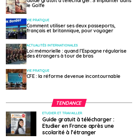
Guide gratuit à télécharger: S’implanter dans
de Paris
le Golfe
“C’est en France” s’intéresse au vaste chantier de la
VIE PRATIQUE
cathédrale Notre-Dame. Cela fait maintenant plus d’un
Comment utiliser ses deux passeports,
français et britannique, pour voyager
an qu’un incendie a ravagé une partie de l’édifice
gothique. Mais pour l’instant, la phase de
ACTUALITÉS INTERNATIONALES
reconstruction n’a pas encore commencé. Emmanuel
Loi mémorielle : quand l’Espagne régularise
Macron a tout juste annoncé que la flèche, qui s’était
des étrangers à tour de bras
effondrée, serait reconstruite à l’identique.
VIE PRATIQUE
Par Marion Gaudin
CFE : la réforme devenue incontournable
Regarder l’émission
Radios
TENDANCE
ETUDIER ET TRAVAILLER
Guide gratuit à télécharger :
> Sur RFI
Etudier en France après une
scolarité à l’étranger
Dans l’émission “Vivre ailleurs”