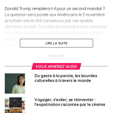
Donald Trump rempilera-t-il pour un second mandat ?
La question sera posée aux Américains le 3 novembre
prochain: ont-ils été convaincus par ces quatre
dernières années ? Le bilan économique tant vanté par
le locataire de la Maison Blanche suffira-t-il à effacer
l’ardoise des nombreuses polémiques ? La crise du
LIRE LA SUITE
coronavirus, invitée surprise de cette campagne
inédite, rebattra-t-elle finalement les cartes ? Dans
cette émission, nous explorerons les questions que
PUBLICITÉ
soulèvent cette élection présidentielle et les
VOUS AIMEREZ AUSSI
nombreuses incertitudes qui l’entourent.
Du geste à la parole, les bourdes
Par Elisabeth Allain
culturelles à travers le monde
Regarder l’émission
Voyager, s’exiler, se réinventer :
Dans l’émission Reportages
l’expatriation racontée par le cinéma