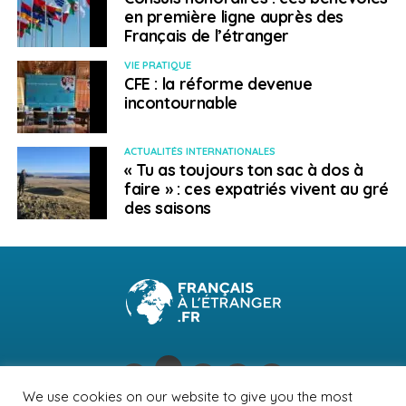
en première ligne auprès des
14 octobre
sur Internet
de 13 h à 18 h : Salon Time to
Français de l’étranger
Move de Reims (finalement proposé en virtuel).
En
savoir plus
.
VIE PRATIQUE
CFE : la réforme devenue
15 octobre à
Draguignan
: Forum de la mobilité
incontournable
internationale (en
visioconférence
mais vous pourrez
nous poser toutes vos questions !).
En savoir plus
.
ACTUALITÉS INTERNATIONALES
« Tu as toujours ton sac à dos à
16 octobre à
Brest
: Forum de la mobilité internationale.
faire » : ces expatriés vivent au gré
Plus d’infos prochainement.
des saisons
SUJETS ASSOCIÉS:
AUSTRALIE
CANADA
CORONAVIRUS
COVID-19
NOUVELLE-ZÉLANDE
PVT
TAÏWAN
A SUIVRE
Correspondants du monde, le site pour
connecter les enfants à travers le monde
NE RATEZ PAS
UE : Jean-Michel Blanquer présente Europass le
We use cookies on our website to give you the most
30 septembre