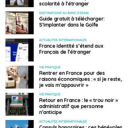
scolarité à l’étranger
Pvtistes.net
participe aussi à de nombreux
DESTINATIONS AU BANC D'ESSAI
évènements partout en France, afin d’informer toujours
Guide gratuit à télécharger:
davantage les jeunes sur les possibilités de mobilité
S’implanter dans le Golfe
internationale.
ACTUALITÉS INTERNATIONALES
Evénements pvtistes :
France Identité s’étend aux
Français de l’étranger
5 octobre
sur
la page Facebook pvtistes.net
Australie
à 19 h : séance d’information en direct « PVT
VIE PRATIQUE
Australie et Covid-19 : point sur la situation ».
Plus
Rentrer en France pour des
d’informations…
raisons économiques : « si je reste,
je vais m’appauvrir »
Du 5 au 27 octobre
sur Internet
: le Mois du Québec.
En
savoir plus
.
VIE PRATIQUE
Retour en France : le « trou noir »
administratif que personne
13 octobre
sur
la page Facebook pvtistes.net
à 19 h :
n’anticipe
séance d’information en direct « Partir seul en PVT : ce
qu’il faut savoir ».
Plus d’informations…
ACTUALITÉS INTERNATIONALES
Consuls honoraires : ces bénévoles