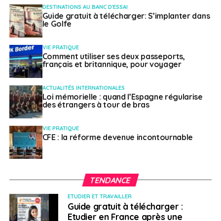
L’idée évoquée en avril par les premiers ministres des
DESTINATIONS AU BANC D'ESSAI
Guide gratuit à télécharger: S’implanter dans
deux pays de créer une bulle de voyage “
trans-
le Golfe
tasmanienne“ entre la Nouvelle Zélande et certains
états australiens, avait été freinée par l’aggravation de
VIE PRATIQUE
la situation sanitaire. Aujourd’hui, le projet refait
Comment utiliser ses deux passeports,
français et britannique, pour voyager
surface, l’Australie et la Nouvelle-Zélande ayant réussi
à ralentir la propagation de la COVID-19 et, cet
ACTUALITÉS INTERNATIONALES
aménagement pourrait intéresser certains pvtistes
Loi mémorielle : quand l’Espagne régularise
déjà présents dans ces pays.
des étrangers à tour de bras
Aller plus loin
VIE PRATIQUE
CFE : la réforme devenue incontournable
Le site
pvtistes.net
met régulièrement à jour toutes les
informations concernant les mesures de
restriction de
voyage pour les PVT
.
TENDANCE
La page Facebook de pvtistes.net
est aussi truffée
ETUDIER ET TRAVAILLER
d’infos, interviews, témoignages et conseils
Guide gratuit à télécharger :
indispensables.
Etudier en France après une