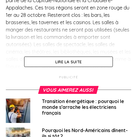
partie de la Capitale-Nationale et la Chaudière-
Appalaches. Ces trois régions seront en zone rouge du
1er au 28 octobre.
Resteront clos : l
es bars, les
brasseries, les tavernes et les casinos. Les salles à
manger des restaurants ne seront pas utilisées (seules
la livraison et les commandes à emporter sont
autorisées). Les salles de spectacle, les salles de
cinéma, les théâtres, les bibliothèques, les musées et les
salles de réception seront également fermés. Comme à
LIRE LA SUITE
l’heure actuelle, afin de pouvoir partir en PVT au
Canada, il faut avoir trouvé un emploi, fournir une lettre
PUBLICITÉ
de son employeur et que de surcroit, celui-ci s’engage
à vous rémunérer pendant la quatorzaine obligatoire à
VOUS AIMEREZ AUSSI
l’arrivée dans le pays, ces fermetures d’établissement
Transition énergétique : pourquoi le
vont certainement impliquer la perte, pour certains
monde s’arrache les électriciens
pvtistes, d’emplois qui auraient pu être validés pour
français
cette période, dans ces régions. Quant à ceux qui
partent dans d’autres régions du Canada afin
Pourquoi les Nord-Américains dînent-
d’oeuvrer dans des secteurs moins impactés, rien ne
ils si tôt ?