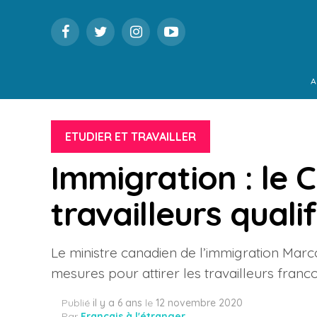
A
ETUDIER ET TRAVAILLER
Immigration : le 
travailleurs qual
Le ministre canadien de l’immigration Mar
mesures pour attirer les travailleurs fran
Publié
il y a 6 ans
le
12 novembre 2020
Par
Français à l'étranger