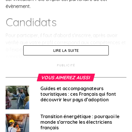
évènement.
Candidats
Pour participer, il faut d’abord s’inscrire, après avoir
vérifié que votre profil correspond aux compétences et
à l’expérience recherchées par les employeurs
LIRE LA SUITE
canadiens.
PUBLICITÉ
De plus amples renseignements vous serons transmis à
propos de l’événement lorsque votre participation sera
VOUS AIMEREZ AUSSI
confirmée. Les invitations sont envoyées selon les
Guides et accompagnateurs
besoins du marché canadien du travail.
touristiques : ces Français qui font
découvrir leur pays d’adoption
Les candidats sélectionnées pourront rencontrer des
employeurs canadiens représentant divers secteurs et
Transition énergétique : pourquoi le
étant à la recherche de candidats francophones ou
monde s’arrache les électriciens
bilingues. Il y aura aussi la possibilité de s’entretenir
français
avec des représentants des provinces et des territoires