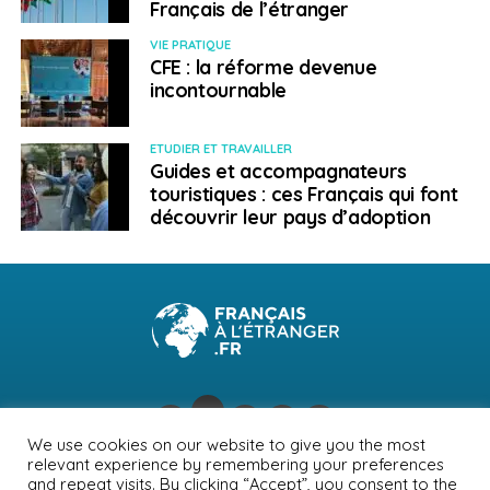
Français de l’étranger
Semaine des lycées français du monde
VIE PRATIQUE
NE RATEZ PAS
CFE : la réforme devenue
Conférence : « Une carrière ? Une expérience à
incontournable
l’international ? C’est toujours possible ! »
ETUDIER ET TRAVAILLER
Guides et accompagnateurs
Weena Truscelli
touristiques : ces Français qui font
découvrir leur pays d’adoption
We use cookies on our website to give you the most
relevant experience by remembering your preferences
NEWSLETTER
PUBLICITÉ
CONTACTS
MENTIONS LÉGALES
and repeat visits. By clicking “Accept”, you consent to the