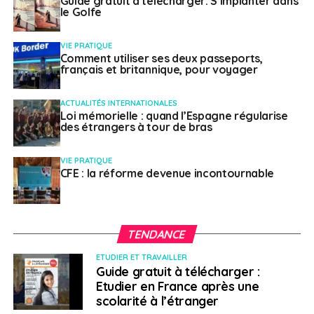
Guide gratuit à télécharger: S’implanter dans
La participation est gratuite, mais il faut d’abord
le Golfe
s’inscrire. De plus amples renseignements à propos de
l’événement vous seront transmis lorsque votre
VIE PRATIQUE
inscription sera confirmée.
Comment utiliser ses deux passeports,
français et britannique, pour voyager
Destination Canada offre l’accès à un bassin de
candidats qualifiés provenant de France, de Belgique
ACTUALITÉS INTERNATIONALES
Loi mémorielle : quand l’Espagne régularise
et d’ailleurs dans le monde.
des étrangers à tour de bras
Les secteurs à potentiel élevé pour les candidats
VIE PRATIQUE
qualifiés sont :
CFE : la réforme devenue incontournable
les technologies de l’information;
le multimédia;
TENDANCE
le marketing et les communications;
ETUDIER ET TRAVAILLER
Guide gratuit à télécharger :
les finances;
Etudier en France après une
le tourisme;
scolarité à l’étranger