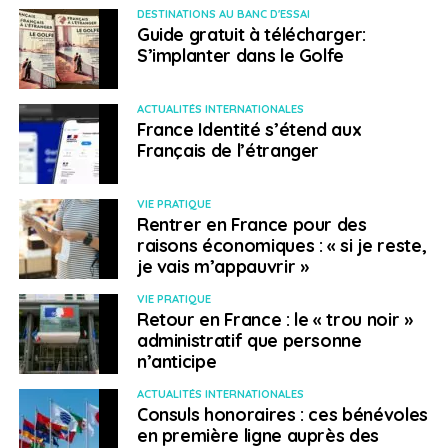
l’industrie culinaire et alimentaire;
DESTINATIONS AU BANC D'ESSAI
Guide gratuit à télécharger:
la traduction;
S’implanter dans le Golfe
l’aéronautique et l’avionique;
la construction.
ACTUALITÉS INTERNATIONALES
France Identité s’étend aux
Des conseillers en emploi fourniront un soutien au
Français de l’étranger
recrutement durant l’événement.
VIE PRATIQUE
Plus d’informations sur le site de Destination
Rentrer en France pour des
Canada Forum Mobilité
raisons économiques : « si je reste,
je vais m’appauvrir »
Tous savoir sur Destination Canada Forum
VIE PRATIQUE
Mobilité
Retour en France : le « trou noir »
administratif que personne
n’anticipe
SUJETS ASSOCIÉS:
CANADA
DESTINATIONCANADA
EMPLOI
PÔLE EMPLOI
SPÉCIAL EMPLOI
ACTUALITÉS INTERNATIONALES
Consuls honoraires : ces bénévoles
A SUIVRE
en première ligne auprès des
L’AEFE et le Téléthon s’associent pendant la