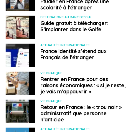
Etudier en France après une
VIE
, le volontariat international en entreprise, qui
scolarité à l’étranger
permet chaque année à des milliers de jeunes
d’acquérir une première expérience à l’étranger.
DESTINATIONS AU BANC D'ESSAI
Guide gratuit à télécharger:
S’implanter dans le Golfe
Lui écrire: florence.dumontier@pole-emploi.fr
Evènement
ACTUALITÉS INTERNATIONALES
France Identité s’étend aux
Français de l’étranger
Si le sujet vous intéresse, le site Français à l’Etranger
organise, en coopération avec Pôle emploi mobilité
internationale, le mardi 24 novembre à 10h une
VIE PRATIQUE
Rentrer en France pour des
conférence en ligne consacrée aux opportunités
raisons économiques : « si je reste,
d’emploi à l’international. Pour en savoir plus,
cliquez
je vais m’appauvrir »
sur ce lien
.
VIE PRATIQUE
Retour en France : le « trou noir »
SUJETS ASSOCIÉS:
FEATURED
PÔLE EMPLOI
administratif que personne
n’anticipe
A SUIVRE
Covid-19 : un an après, retour à Wuhan avec un
ACTUALITÉS INTERNATIONALES