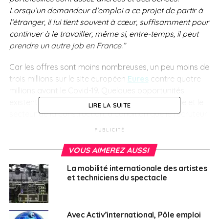
Lorsqu’un demandeur d’emploi a ce projet de partir à
l’étranger, il lui tient souvent à cœur, suffisamment pour
continuer à le travailler, même si, entre-temps, il peut
prendre un autre job en France.”
Car les offres sont moins nombreuses, un peu moins de
trois millions sur le site européen
Eures
contre quatre
millions avant le Covid-19. Quelques opportunités
existent au Canada, en particulier dans l’industrie et le
LIRE LA SUITE
secteur de la construction, à condition que le recruteur
effectue les procédures nécessaires.
PUBLICITÉ
Tests et quarantaine
VOUS AIMEREZ AUSSI
La mobilité internationale des artistes
Ni l’Asie, ni les États-Unis, ni l’Afrique, les mobilités
et techniciens du spectacle
internationales se recentrent aujourd’hui sur l’Europe,
constate Florence Dumontier :
“Il y a pas mal d’offres
au Luxembourg, en Roumanie, en Grande-Bretagne ou
Avec Activ’international, Pôle emploi