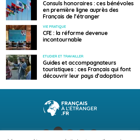
médecin français
Consuls honoraires : ces bénévoles
en première ligne auprès des
NE RATEZ PAS
Français de l’étranger
Les oubliés de la vallée de Katmandou
VIE PRATIQUE
CFE : la réforme devenue
incontournable
Emmanuel Langlois
ETUDIER ET TRAVAILLER
Guides et accompagnateurs
touristiques : ces Français qui font
découvrir leur pays d’adoption