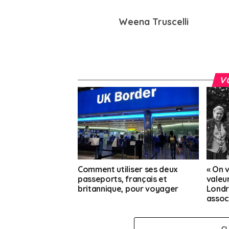
Weena Truscelli
V
Comment utiliser ses deux
« On 
passeports, français et
valeur
britannique, pour voyager
Londr
assoc
C