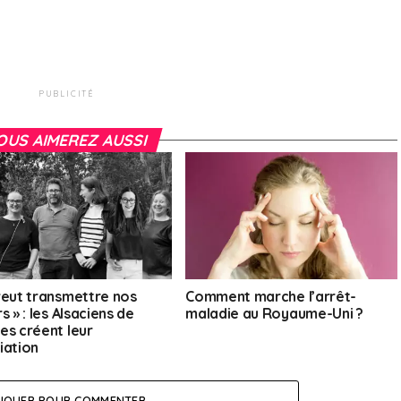
PUBLICITÉ
OUS AIMEREZ AUSSI
veut transmettre nos
Comment marche l’arrêt-
s » : les Alsaciens de
maladie au Royaume-Uni ?
es créent leur
iation
LIQUER POUR COMMENTER