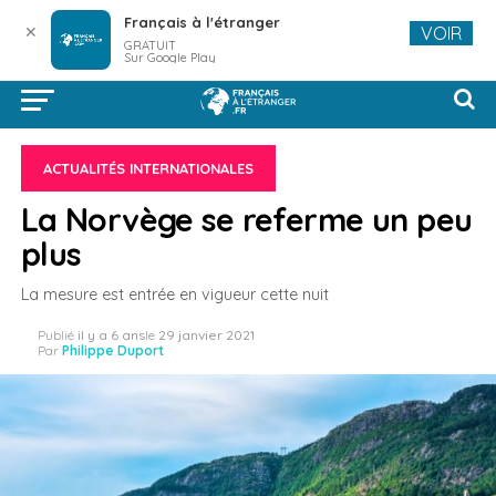
Français à l'étranger
✕
VOIR
GRATUIT
Sur Google Play
ACTUALITÉS INTERNATIONALES
La Norvège se referme un peu
plus
La mesure est entrée en vigueur cette nuit
Publié
il y a 6 ans
le
29 janvier 2021
Par
Philippe Duport