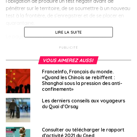
l’obligation de produire un test négatif avant de
pénétrer sur le territoire, de se soumettre à un nouveau
test à la frontière, de s’enregistrer et de se placer en
quarantaine.
LIRE LA SUITE
Le pays connait pour l’heure l’un des taux de
contamination les plus faibles d’Europe.
PUBLICITÉ
VOUS AIMEREZ AUSSI
SUJETS ASSOCIÉS:
CORONAVIRUS
FEATURED
NORVÈGE
FranceInfo, Français du monde.
A SUIVRE
Trois mois passés dans un aéroport pour fuir la
«Quand les Chinois se rebiffent :
Shanghai sous la pression des anti-
pandémie
confinement»
NE RATEZ PAS
Les derniers conseils aux voyageurs du Quai
Les derniers conseils aux voyageurs
d’Orsay
du Quai d’Orsay
Philippe Duport
Consulter ou télécharger le rapport
d’activité 2021 du Cned