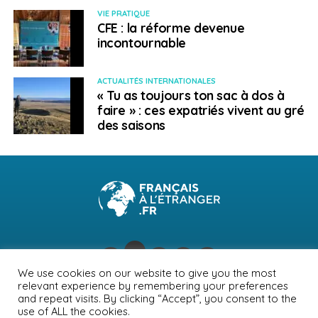
d’enregistrement à durée indéterminée est remis au
VIE PRATIQUE
CFE : la réforme devenue
requérant le jour de la demande.
incontournable
SUJETS ASSOCIÉS:
EMPLOI
FEATURED
HONGRIE
ACTUALITÉS INTERNATIONALES
« Tu as toujours ton sac à dos à
A SUIVRE
Quels secteurs recrutent au Canada (2/5) :
faire » : ces expatriés vivent au gré
éducation et petite enfance
des saisons
NE RATEZ PAS
Quels secteurs recrutent au Canada (1/5) : les
TIC, le jeu vidéo et les effets spéciaux
Français à l'étranger
We use cookies on our website to give you the most
relevant experience by remembering your preferences
NEWSLETTER
PUBLICITÉ
CONTACTS
MENTIONS LÉGALES
and repeat visits. By clicking “Accept”, you consent to the
use of ALL the cookies.
POLITIQUE DE CONFIDENTIALITÉ