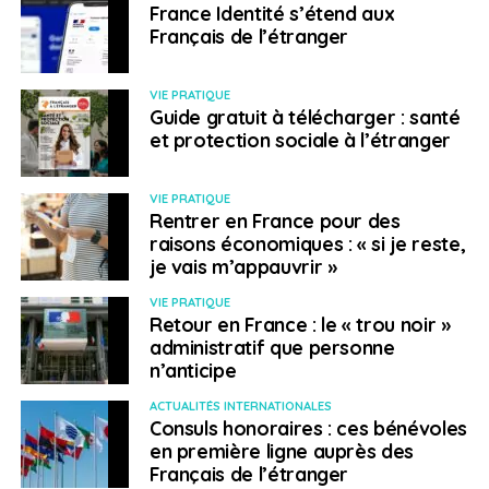
ces investissements, notamment en créant un guichet
France Identité s’étend aux
unique, en mettant en place des exemptions fiscales et
Français de l’étranger
diverses formes de soutiens directs. Un niveau de
subvention maximum est fixé par secteur et par région
VIE PRATIQUE
d’implantation. À cet effet, le gouvernement a créé
Guide gratuit à télécharger : santé
l’
Agence de promotion des investissements
et protection sociale à l’étranger
hongrois
qui fournit une aide professionnelle aux
entreprises étrangères ayant l’intention d’investir en
VIE PRATIQUE
Hongrie.
Rentrer en France pour des
raisons économiques : « si je reste,
Contexte administratif
je vais m’appauvrir »
VIE PRATIQUE
Pour un séjour de plus de trois mois, il faut
Retour en France : le « trou noir »
administratif que personne
impérativement être déclaré à la mairie de son lieu de
n’anticipe
résidence ou auprès de la direction régionale de l’office
e
de l’immigration au plus tard le 93
jour de présence
ACTUALITÉS INTERNATIONALES
Consuls honoraires : ces bénévoles
sur le sol hongrois. Seuls les travailleurs salariés ou les
en première ligne auprès des
travailleurs indépendants et les étudiants peuvent faire
Français de l’étranger
ces démarches. Suite à cette déclaration, un certificat