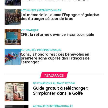
filières, les stages occupent une place importante à la
fin du cursus (médecine, sciences vétérinaires,
ACTUALITÉS INTERNATIONALES
Loi mémorielle : quand l’Espagne régularise
pharmacie, psychologie, droit et enseignement par
des étrangers à tour de bras
exemple).
VIE PRATIQUE
Entreprendre
CFE : la réforme devenue incontournable
On trouve plusieurs axes industriels compétitifs en
ACTUALITÉS INTERNATIONALES
Hongrie. Parmi eux figurent l’industrie automobile, le
Consuls honoraires : ces bénévoles en
secteur des équipements électroniques et des
première ligne auprès des Français de
l’étranger
télécommunications, celui des énergies renouvelables
et la production de produits pharmaceutiques. La
Hongrie souhaite en particulier attirer les
TENDANCE
investissements étrangers dont les impacts sont
DESTINATIONS AU BANC D'ESSAI
positifs sur l’économie et les emplois locaux
Guide gratuit à télécharger:
(environnement, développement des technologies de
S’implanter dans le Golfe
l’information, etc.). Pour ce faire, le pays a mis en place
plusieurs dispositifs ces dernières années pour faciliter
ACTUALITÉS INTERNATIONALES