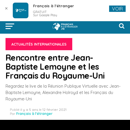
Français à l'étranger
✕
VOIR
GRATUIT
Sur Google Play
ACTUALITÉS INTERNATIONALES
Rencontre entre Jean-
Baptiste Lemoyne et les
Français du Royaume-Uni
Regardez le live de la Réunion Publique Virtuelle avec Jean-
Baptiste Lemoyne, Alexandre Holroyd et les Français du
Royaume-Uni
Publié
il y a 5 ans
le
12 février 2021
Par
Français à l'étranger