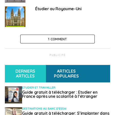
NE RATEZ PAS
Étudier au Royaume-Uni
A partir de lundi, les frontières du Royaume-Uni
étroitement fermées
Français à l'étranger
1 COMMENT
PUBLICITÉ
DERNIERS
ARTICLES
ARTICLES
POPULAIRES
ETUDIER ET TRAVAILLER
Guide gratuit à télécharger : Etudier en
France après une scolarité à l’étranger
DESTINATIONS AU BANC D'ESSAI
Guide gratuit à télécharger: S’implanter dans