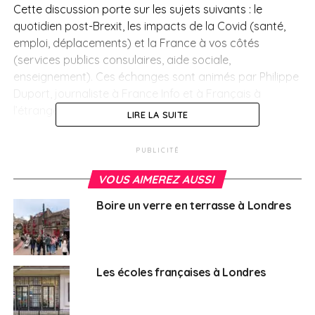
Cette discussion porte sur les sujets suivants : le
quotidien post-Brexit, les impacts de la Covid (santé,
emploi, déplacements) et la France à vos côtés
(services publics consulaires, aide sociale,
enseignement). Ces échanges sont animés par Philippe
Duport, journaliste à France Info et à Français à
l’étranger.
LIRE LA SUITE
Cette réunion publique virtuelle est visible sur la
chaîne
PUBLICITÉ
Youtube
, la
page Facebook
et le
compte Twitter
de
Français à l’étranger, ainsi que sur la
page Facebook
VOUS AIMEREZ AUSSI
de l’ambassade de France au Royaume-Uni.
Boire un verre en terrasse à Londres
SUJETS ASSOCIÉS:
ALEXANDRE HOLROYD
BREXIT
CORONAVIRUS
COVID-19
ELECTIONS CONSULAIRES
FEATURED
JEAN-BAPTISTE LEMOYNE
REUNION
Les écoles françaises à Londres
A SUIVRE
Ce que vous avez (peut-être) loupé cette
semaine