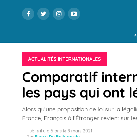
A
ACTUALITÉS INTERNATIONALES
Comparatif intern
les pays qui ont l
Alors qu’une proposition de loi sur la légal
France, Français à l’Étranger revient sur l
Publié
il y a 5 ans
le
8 mars 2021
Par
Pierre De Bellegarde