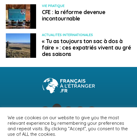
VIE PRATIQUE
CFE : la réforme devenue
incontournable
ACTUALITÉS INTERNATIONALES
« Tu as toujours ton sac à dos à
faire » : ces expatriés vivent au gré
des saisons
We use cookies on our website to give you the most
relevant experience by remembering your preferences
NEWSLETTER
PUBLICITÉ
CONTACTS
MENTIONS LÉGALES
and repeat visits. By clicking “Accept”, you consent to the
use of ALL the cookies.
POLITIQUE DE CONFIDENTIALITÉ