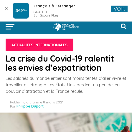
Français à l'étranger
✕
VOIR
GRATUIT
Sur Google Play
ACTUALITÉS INTERNATIONALES
La crise du Covid-19 ralentit
les envies d’expatriation
Les salariés du monde entier sont moins tentés d’aller vivre et
travailler à l’étranger. Les États-Unis perdent un peu de leur
pouvoir d’attraction et la France recule.
Publié
il y a 5 ans
le
8 mars 2021
Par
Philippe Duport