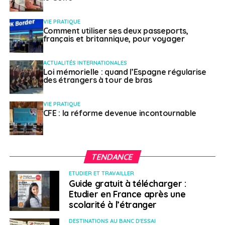
l’Espagne et l’Italie sont dans les favoris. L’esprit
pionnier ne semble pas être d’actualité pour les
VIE PRATIQUE
Français.
Comment utiliser ses deux passeports,
français et britannique, pour voyager
SUJETS ASSOCIÉS:
ETATS-UNIS
EXPATRIÉ
FEATURED
ACTUALITÉS INTERNATIONALES
Loi mémorielle : quand l’Espagne régularise
A SUIVRE
des étrangers à tour de bras
Un manifeste pour la reprise des voyages
européens
VIE PRATIQUE
NE RATEZ PAS
CFE : la réforme devenue incontournable
Comparatif international : quels sont les pays qui
ont légalisé le cannabis?
TENDANCE
Philippe Duport
ETUDIER ET TRAVAILLER
Guide gratuit à télécharger :
Etudier en France après une
scolarité à l’étranger
DESTINATIONS AU BANC D'ESSAI