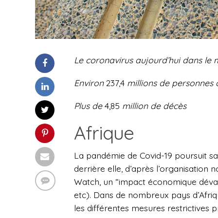
Le coronavirus aujourd’hui dans le 
Environ
237,4
millions
d
e personnes 
Plus de
4,85
million de
décès
Afrique
La pandémie de Covid-19 poursuit sa d
derrière elle, d’après l’
organisation 
Watch,
un “impact économique dévasta
etc). Dans de nombreux pays d’Afriq
les différentes mesures restrictives p