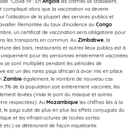
ale “Covid-19“. En
Angola
les chiffres se stabilisent,
 compliqué alors que la vaccination va devenir
r l’utilisation de la plupart des services publics et
availler.
Remontée du taux d’incidence au
Congo
mbre, un certificat de vaccination sera obligatoire p
our
dans les transports en commun.
Au
Zimbabwe
, la
rture des bars, restaurants et autres lieux publics est à
s uniquement pour les personnes entièrement vaccinées
aux se sont multipliés pendant les périodes de
bwe est un des rares pays africain à avoir mis en place
En
Zambie
également, le nombre de nouveau cas
n 3% de la population soit entièrement vaccinée, les
talement levées (mais le port du masque et autres
être respectées). Au
Mozambique
les chiffres liés à la
, le pay
s subit de plus en plus les effets conjugués du
ique et les infrastructures de toutes sortes
té etc.) se détériorent de façon inquiétante.