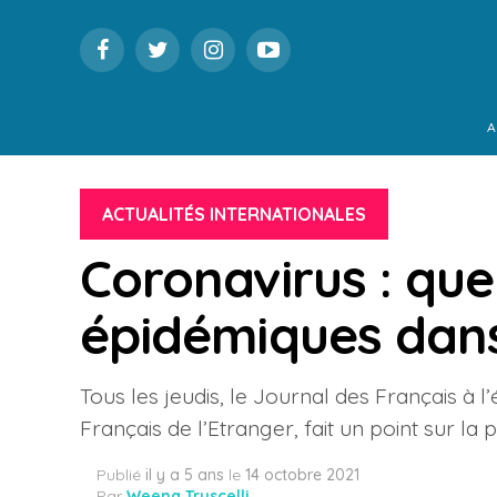
A
ACTUALITÉS INTERNATIONALES
Coronavirus : que
épidémiques dan
Tous les jeudis, le Journal des Français à l
Français de l’Etranger, fait un point sur l
Publié
il y a 5 ans
le
14 octobre 2021
Par
Weena Truscelli