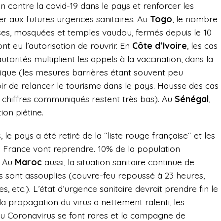
n contre la covid-19 dans le pays et renforcer les
r aux futures urgences sanitaires. Au
Togo
, le nombre
ises, mosquées et temples vaudou, fermés depuis le 10
 eu l’autorisation de rouvrir. En
Côte d’Ivoire
, les cas
utorités multiplient les appels à la vaccination, dans la
ique (les mesures barrières étant souvent peu
oir de relancer le tourisme dans le pays. Hausse des cas
s chiffres communiqués restent très bas). Au
Sénégal
,
ion piétine.
 le pays a été retiré de la “liste rouge française“ et les
 la France vont reprendre. 10% de la population
. Au
Maroc
aussi, la situation sanitaire c
ontinue de
s sont assouplies (
couvre-feu repoussé à 23 heures,
, etc.)
. L’état d’urgence sanitaire
devrait prendre fin le
 la propagation du virus a nettement ralenti, les
 au Coronavirus se font rares et la campagne de