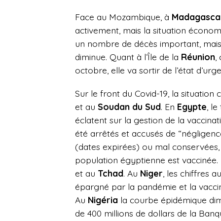
Face au Mozambique, à
Madagasca
activement, mais la situation écono
un nombre de décès important, mais,
diminue. Quant à l’Île de la
Réunion
,
octobre, elle va sortir de l’état d’urg
Sur le front du Covid-19, la situation
et au
Soudan du Sud
. En
Egypte
, l
éclatent sur la gestion de la vaccina
été arrêtés et accusés de “négligen
(dates expirées) ou mal conservées,
population égyptienne est vaccinée.
et au
Tchad
. Au
Niger
, les chiffres
épargné par la
pandémie et la vaccin
Au
Nigéria
la courbe épidémique di
de 400 millions de dollars de la Ban