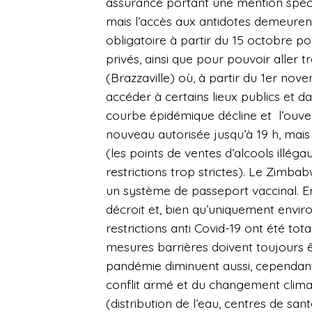
assurance portant une mention spéci
mais l’accès aux antidotes demeurent
obligatoire à partir du 15 octobre pou
privés, ainsi que pour pouvoir aller tr
(Brazzaville) où, à partir du 1er nove
accéder à certains lieux publics et 
courbe épidémique décline et
l’ouve
nouveau autorisée jusqu’à 19 h, mai
(les points de ventes d’alcools illég
restrictions trop strictes). Le Zimba
un système de passeport vaccinal. 
décroit et, bien qu’uniquement enviro
restrictions anti Covid-19 ont été to
mesures barrières doivent toujours 
pandémie diminuent aussi,
cependant
conflit armé et du changement climat
(distribution de l’eau, centres de san