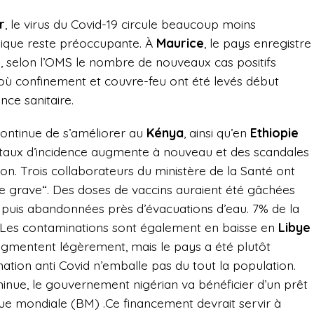
r
, le virus du Covid-19 circule beaucoup moins
mique reste préoccupante. À
Maurice
, le pays enregistre
 selon l’OMS le nombre de nouveaux cas positifs
 où confinement et couvre-feu ont été levés début
ence sanitaire.
 continue de s’améliorer au
Kénya
, ainsi qu’en
Ethiopie
e taux d’incidence augmente à nouveau et des scandales
tion. Trois collaborateurs du ministère de la Santé ont
ce grave“. Des doses de vaccins auraient été gâchées
 puis
abandonnées près d’évacuations d’eau. 7% de la
 Les contaminations sont également en baisse en
Libye
 augmentent légèrement, mais le pays a été plutôt
ation anti Covid n’emballe pas du tout la population.
minue,
le gouvernement nigérian va bénéficier d’un prêt
que mondiale (BM) .Ce financement devrait servir à