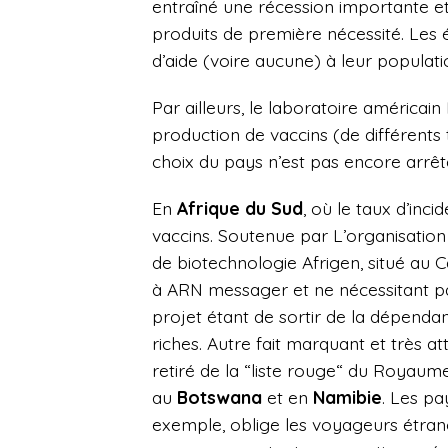
entraîné une récession importante e
produits de première nécessité.
Les é
d’aide (voire aucune) à leur populati
Par ailleurs, le
laboratoire américain 
production de vaccins (de différents
choix du pays n’est pas encore arrêt
En
Afrique du Sud
, où le taux d’inci
vaccins. Soutenue par L’organisatio
de biotechnologie Afrigen, situé au C
à ARN messager et ne nécessitant pa
projet étant de sortir
de la dépendan
riches. Autre fait marquant et très at
retiré de la “liste rouge“ du Royaume
au
Botswana
et en
Namibie
. Les pa
exemple, oblige les voyageurs étrang