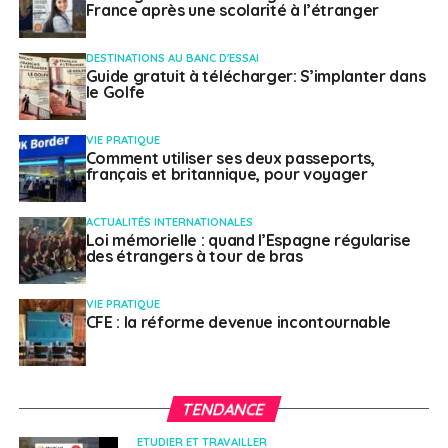
France après une scolarité à l’étranger
Le jeune perçoit une indemnité d’environ 2000 euros
DESTINATIONS AU BANC D'ESSAI
par mois et jusqu’à 4000 euros dans certains pays
Guide gratuit à télécharger: S’implanter dans
le Golfe
comme l’Angola ou encore le Nigeria.
Le V.I.E peut rester en entreprise en France jusqu’à trois
VIE PRATIQUE
Comment utiliser ses deux passeports,
mois avant d’être envoyé en mission à l’étranger (et
français et britannique, pour voyager
jusqu’à six mois au total sur une année complète).
ACTUALITÉS INTERNATIONALES
Loi mémorielle : quand l’Espagne régularise
des étrangers à tour de bras
VIE PRATIQUE
CFE : la réforme devenue incontournable
TENDANCE
ETUDIER ET TRAVAILLER