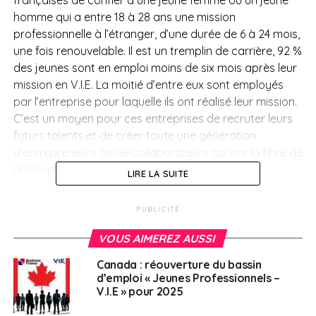
homme qui a entre 18 à 28 ans une mission
professionnelle à l’étranger, d’une durée de 6 à 24 mois,
une fois renouvelable. Il est un tremplin de carrière, 92 %
des jeunes sont en emploi moins de six mois après leur
mission en V.I.E. La moitié d’entre eux sont employés
par l’entreprise pour laquelle ils ont réalisé leur mission.
C’est un moyen pour ces entreprises de recruter leurs
futurs talents et de créer toute une génération
d’entrepreneurs ou de collaborateurs qui ont la fibre de
l’international.
LIRE LA SUITE
Au sein de Business France on retrouve trois grands
PUBLICITÉ
piliers d’activité. Le premier est l’agence pour
l’internationalisation de l’économie française qui
VOUS AIMEREZ AUSSI
promeut l’export des produits français à l’étranger. Le
Canada : réouverture du bassin
second repose sur la promotion de l’attractivité en
d’emploi « Jeunes Professionnels –
incitant les investisseurs internationaux à choisir le site
V.I.E » pour 2025
en France pour créer des centres de production, de