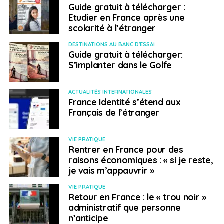
Guide gratuit à télécharger :
Etudier en France après une
scolarité à l’étranger
DESTINATIONS AU BANC D'ESSAI
Guide gratuit à télécharger:
FAE : Comment le V.I.E se fait-il connaître et quel est
S’implanter dans le Golfe
l’intérêt pour les entreprises de recourir à une telle
formule ?
ACTUALITÉS INTERNATIONALES
France Identité s’étend aux
C.M :
Au travers de notre partenariat notamment avec
Français de l’étranger
les chambres de commerce et la Team France Export,
nous disposons de conseillers internationaux sur
VIE PRATIQUE
l’ensemble du territoire français qui vont au-devant des
Rentrer en France pour des
entreprises pour leur présenter ce dispositif. Le V.I.E
raisons économiques : « si je reste,
s’adresse à la fois aux grands groupes qui ont des
je vais m’appauvrir »
filiales pour des fonctions techniques de support ou de
VIE PRATIQUE
production. Mais aussi aux plus petites entreprises
Retour en France : le « trou noir »
comme un outil de prospection lorsqu’elles n’ont pas
administratif que personne
encore de présence à l’étranger.
n’anticipe